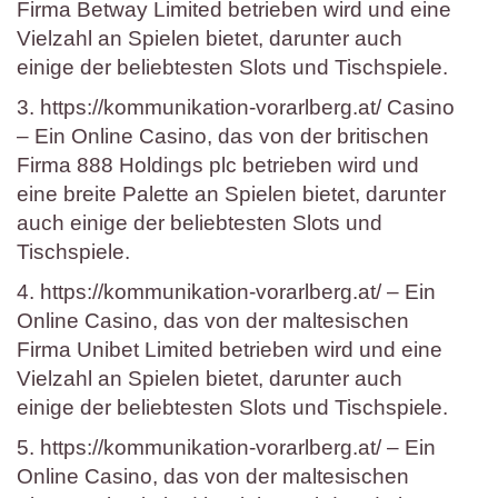
Firma Betway Limited betrieben wird und eine
Vielzahl an Spielen bietet, darunter auch
einige der beliebtesten Slots und Tischspiele.
3. https://kommunikation-vorarlberg.at/ Casino
– Ein Online Casino, das von der britischen
Firma 888 Holdings plc betrieben wird und
eine breite Palette an Spielen bietet, darunter
auch einige der beliebtesten Slots und
Tischspiele.
4. https://kommunikation-vorarlberg.at/ – Ein
Online Casino, das von der maltesischen
Firma Unibet Limited betrieben wird und eine
Vielzahl an Spielen bietet, darunter auch
einige der beliebtesten Slots und Tischspiele.
5. https://kommunikation-vorarlberg.at/ – Ein
Online Casino, das von der maltesischen