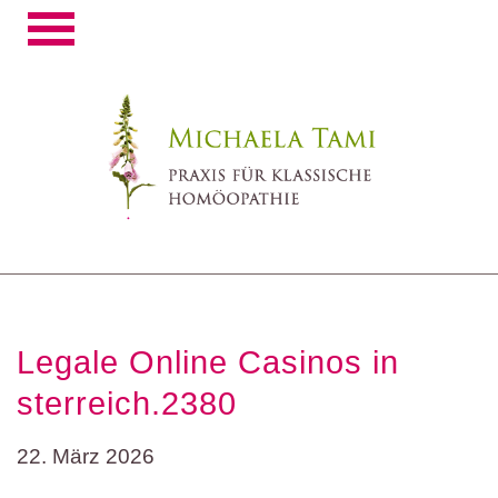
Toggle
navigation
Legale Online Casinos in
sterreich.2380
22. März 2026