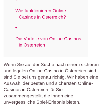
Wie funktionieren Online
Casinos in Österreich?
Die Vorteile von Online-Casinos
in Österreich
Wenn Sie auf der Suche nach einem sicheren
und legalen Online-Casino in Österreich sind,
sind Sie bei uns genau richtig. Wir haben eine
Auswahl der besten und sichersten Online-
Casinos in Österreich für Sie
zusammengestellt, die Ihnen eine
unvergessliche Spiel-Erlebnis bieten.