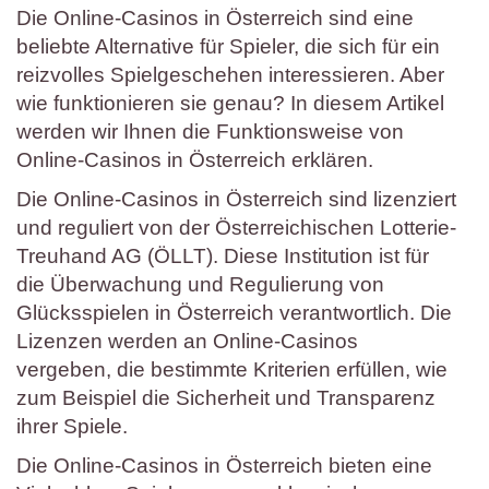
Die Online-Casinos in Österreich sind eine
beliebte Alternative für Spieler, die sich für ein
reizvolles Spielgeschehen interessieren. Aber
wie funktionieren sie genau? In diesem Artikel
werden wir Ihnen die Funktionsweise von
Online-Casinos in Österreich erklären.
Die Online-Casinos in Österreich sind lizenziert
und reguliert von der Österreichischen Lotterie-
Treuhand AG (ÖLLT). Diese Institution ist für
die Überwachung und Regulierung von
Glücksspielen in Österreich verantwortlich. Die
Lizenzen werden an Online-Casinos
vergeben, die bestimmte Kriterien erfüllen, wie
zum Beispiel die Sicherheit und Transparenz
ihrer Spiele.
Die Online-Casinos in Österreich bieten eine