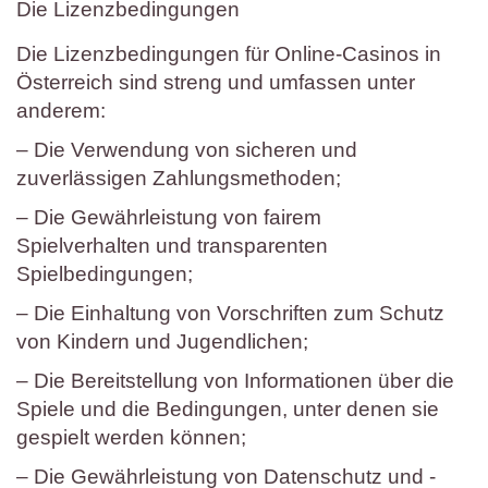
Die Lizenzbedingungen
Die Lizenzbedingungen für Online-Casinos in
Österreich sind streng und umfassen unter
anderem:
– Die Verwendung von sicheren und
zuverlässigen Zahlungsmethoden;
– Die Gewährleistung von fairem
Spielverhalten und transparenten
Spielbedingungen;
– Die Einhaltung von Vorschriften zum Schutz
von Kindern und Jugendlichen;
– Die Bereitstellung von Informationen über die
Spiele und die Bedingungen, unter denen sie
gespielt werden können;
– Die Gewährleistung von Datenschutz und -