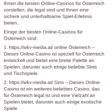
Ihnen die besten Online-Casinos für Österreich
vorstellen, die legal sind und Ihnen eine
sichere und unterhaltsame Spiel-Erlebnis
bieten.
Einige der besten Online-Casinos für
Österreich sind:
1. https://wkv-media.at/ online Österreich –
Dieses Online-Casino ist speziell für Österreich
entwickelt und bietet eine breite Palette an
Spielen, darunter auch einige beliebte Slots
und Tischspiele.
2. https://wkv-media.at/ Sino – Dieses Online-
Casino ist ein weiteres beliebtes Casino, das
für Österreich legal ist und eine Vielzahl an
Spielen bietet, darunter auch einige exotische
Spiele.