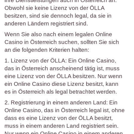
ihre Dienstleistungen auch in Österreich an.
Obwohl sie keine Lizenz von der ÖLLA
besitzen, sind sie dennoch legal, da sie in
anderen Ländern registriert sind.
Wenn Sie also nach einem legalen Online
Casino in Österreich suchen, sollten Sie sich
an die folgenden Kriterien halten:
1. Lizenz von der ÖLLA: Ein Online Casino,
das in Österreich anscheinend tätig ist, muss
eine Lizenz von der ÖLLA besitzen. Nur wenn
ein Online Casino diese Lizenz besitzt, kann
es in Österreich als legal betrachtet werden.
2. Registrierung in einem anderen Land: Ein
Online Casino, das in Österreich legal ist, ohne
dass es eine Lizenz von der ÖLLA besitzt,
muss in einem anderen Land registriert sein.
Nur wenn ein Online Casino in einem anderen