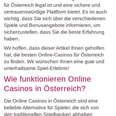
für Österreich legal ist und eine sichere und
vertrauenswürdige Plattform bietet. Es ist auch
wichtig, dass Sie sich über die verschiedenen
Spiele und Bonusangebote informieren, um
sicherzustellen, dass Sie die beste Erfahrung
haben.
Wir hoffen, dass dieser Artikel Ihnen geholfen
hat, die besten Online-Casinos für Österreich
zu finden. Wir wünschen Ihnen eine gute und
unterhaltsame Spiel-Erlebnis!
Wie funktionieren Online
Casinos in Österreich?
Die Online Casinos in Österreich sind eine
beliebte Alternative für Spieler, die sich von
den traditionellen Spielbanken abheben