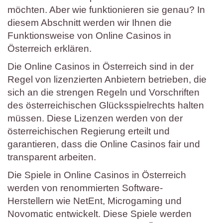
möchten. Aber wie funktionieren sie genau? In
diesem Abschnitt werden wir Ihnen die
Funktionsweise von Online Casinos in
Österreich erklären.
Die Online Casinos in Österreich sind in der
Regel von lizenzierten Anbietern betrieben, die
sich an die strengen Regeln und Vorschriften
des österreichischen Glücksspielrechts halten
müssen. Diese Lizenzen werden von der
österreichischen Regierung erteilt und
garantieren, dass die Online Casinos fair und
transparent arbeiten.
Die Spiele in Online Casinos in Österreich
werden von renommierten Software-
Herstellern wie NetEnt, Microgaming und
Novomatic entwickelt. Diese Spiele werden