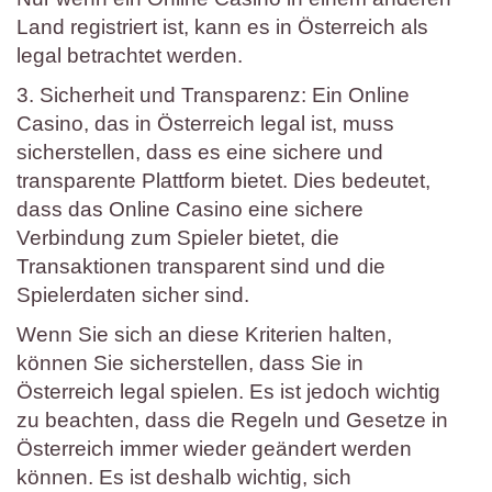
Land registriert ist, kann es in Österreich als
legal betrachtet werden.
3. Sicherheit und Transparenz: Ein Online
Casino, das in Österreich legal ist, muss
sicherstellen, dass es eine sichere und
transparente Plattform bietet. Dies bedeutet,
dass das Online Casino eine sichere
Verbindung zum Spieler bietet, die
Transaktionen transparent sind und die
Spielerdaten sicher sind.
Wenn Sie sich an diese Kriterien halten,
können Sie sicherstellen, dass Sie in
Österreich legal spielen. Es ist jedoch wichtig
zu beachten, dass die Regeln und Gesetze in
Österreich immer wieder geändert werden
können. Es ist deshalb wichtig, sich