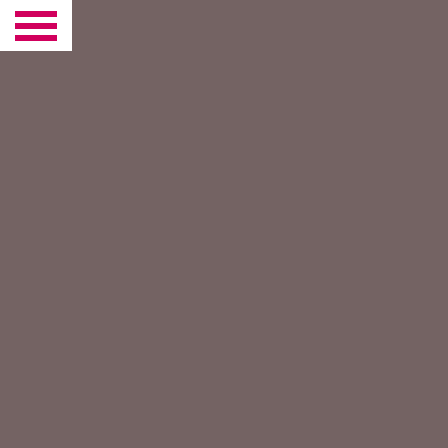
Toggle
navigation