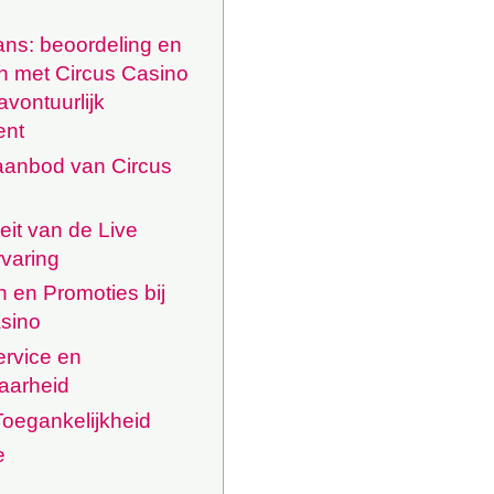
kans: beoordeling en
n met Circus Casino
avontuurlijk
ent
aanbod van Circus
eit van de Live
varing
 en Promoties bij
sino
ervice en
aarheid
Toegankelijkheid
e