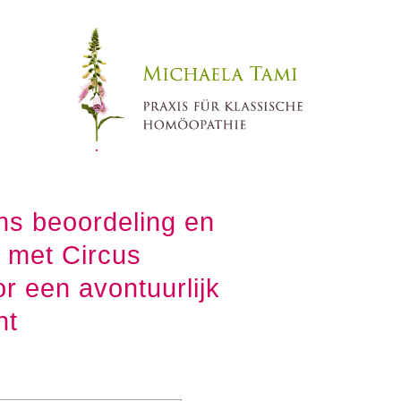
ans beoordeling en
 met Circus
r een avontuurlijk
nt