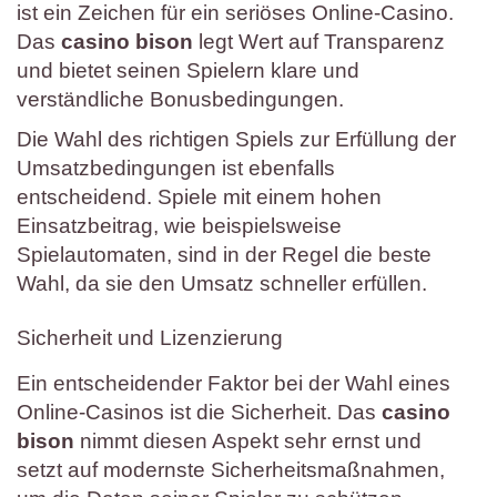
ist ein Zeichen für ein seriöses Online-Casino.
Das
casino bison
legt Wert auf Transparenz
und bietet seinen Spielern klare und
verständliche Bonusbedingungen.
Die Wahl des richtigen Spiels zur Erfüllung der
Umsatzbedingungen ist ebenfalls
entscheidend. Spiele mit einem hohen
Einsatzbeitrag, wie beispielsweise
Spielautomaten, sind in der Regel die beste
Wahl, da sie den Umsatz schneller erfüllen.
Sicherheit und Lizenzierung
Ein entscheidender Faktor bei der Wahl eines
Online-Casinos ist die Sicherheit. Das
casino
bison
nimmt diesen Aspekt sehr ernst und
setzt auf modernste Sicherheitsmaßnahmen,