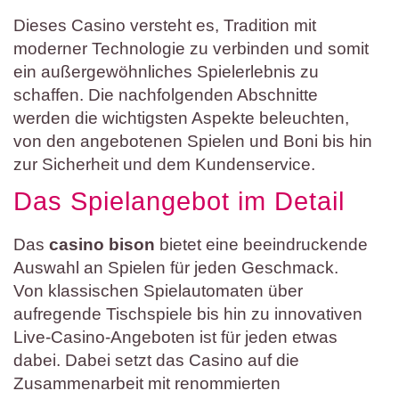
Dieses Casino versteht es, Tradition mit
moderner Technologie zu verbinden und somit
ein außergewöhnliches Spielerlebnis zu
schaffen. Die nachfolgenden Abschnitte
werden die wichtigsten Aspekte beleuchten,
von den angebotenen Spielen und Boni bis hin
zur Sicherheit und dem Kundenservice.
Das Spielangebot im Detail
Das
casino bison
bietet eine beeindruckende
Auswahl an Spielen für jeden Geschmack.
Von klassischen Spielautomaten über
aufregende Tischspiele bis hin zu innovativen
Live-Casino-Angeboten ist für jeden etwas
dabei. Dabei setzt das Casino auf die
Zusammenarbeit mit renommierten