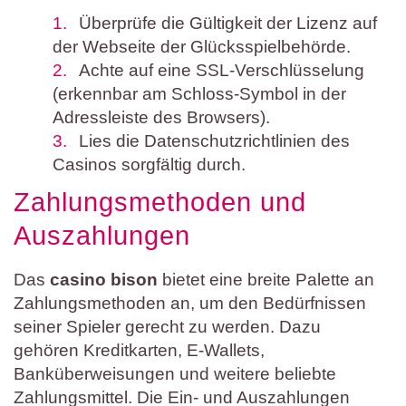
Überprüfe die Gültigkeit der Lizenz auf
der Webseite der Glücksspielbehörde.
Achte auf eine SSL-Verschlüsselung
(erkennbar am Schloss-Symbol in der
Adressleiste des Browsers).
Lies die Datenschutzrichtlinien des
Casinos sorgfältig durch.
Zahlungsmethoden und
Auszahlungen
Das
casino bison
bietet eine breite Palette an
Zahlungsmethoden an, um den Bedürfnissen
seiner Spieler gerecht zu werden. Dazu
gehören Kreditkarten, E-Wallets,
Banküberweisungen und weitere beliebte
Zahlungsmittel. Die Ein- und Auszahlungen