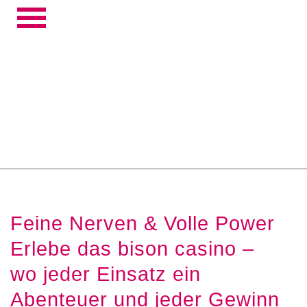
Toggle
navigation
Feine Nerven & Volle Power
Erlebe das bison casino –
wo jeder Einsatz ein
Abenteuer und jeder Gewinn