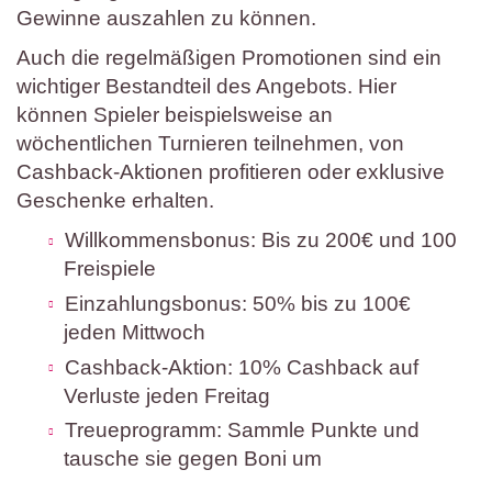
Gewinne auszahlen zu können.
Auch die regelmäßigen Promotionen sind ein
wichtiger Bestandteil des Angebots. Hier
können Spieler beispielsweise an
wöchentlichen Turnieren teilnehmen, von
Cashback-Aktionen profitieren oder exklusive
Geschenke erhalten.
Willkommensbonus: Bis zu 200€ und 100
Freispiele
Einzahlungsbonus: 50% bis zu 100€
jeden Mittwoch
Cashback-Aktion: 10% Cashback auf
Verluste jeden Freitag
Treueprogramm: Sammle Punkte und
tausche sie gegen Boni um