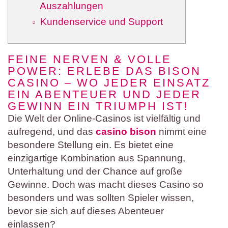
Auszahlungen
Kundenservice und Support
FEINE NERVEN & VOLLE
POWER: ERLEBE DAS BISON
CASINO – WO JEDER EINSATZ
EIN ABENTEUER UND JEDER
GEWINN EIN TRIUMPH IST!
Die Welt der Online-Casinos ist vielfältig und
aufregend, und das
casino bison
nimmt eine
besondere Stellung ein. Es bietet eine
einzigartige Kombination aus Spannung,
Unterhaltung und der Chance auf große
Gewinne. Doch was macht dieses Casino so
besonders und was sollten Spieler wissen,
bevor sie sich auf dieses Abenteuer
einlassen?