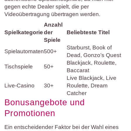
gegen echte Dealer spielt, die per
Videoübertragung übertragen werden.
Anzahl
Spielkategorie
der
Beliebteste Titel
Spiele
Starburst, Book of
Spielautomaten
500+
Dead, Gonzo’s Quest
Blackjack, Roulette,
Tischspiele
50+
Baccarat
Live Blackjack, Live
Live-Casino
30+
Roulette, Dream
Catcher
Bonusangebote und
Promotionen
Ein entscheidender Faktor bei der Wahl eines