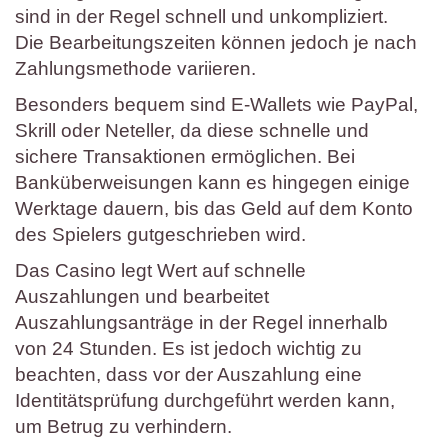
sind in der Regel schnell und unkompliziert.
Die Bearbeitungszeiten können jedoch je nach
Zahlungsmethode variieren.
Besonders bequem sind E-Wallets wie PayPal,
Skrill oder Neteller, da diese schnelle und
sichere Transaktionen ermöglichen. Bei
Banküberweisungen kann es hingegen einige
Werktage dauern, bis das Geld auf dem Konto
des Spielers gutgeschrieben wird.
Das Casino legt Wert auf schnelle
Auszahlungen und bearbeitet
Auszahlungsanträge in der Regel innerhalb
von 24 Stunden. Es ist jedoch wichtig zu
beachten, dass vor der Auszahlung eine
Identitätsprüfung durchgeführt werden kann,
um Betrug zu verhindern.