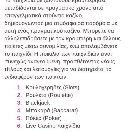
Τα παιχνίδια με ζωντανούς κρουπιέρηδες
μεταδίδονται σε πραγματικό χρόνο από
επαγγελματικά στούντιο καζίνο,
δημιουργώντας μια ατμόσφαιρα παρόμοια με
αυτή ενός πραγματικού καζίνο. Μπορείτε να
αλληλεπιδράσετε με τον κρουπιέρη και άλλους
παίκτες μέσω συνομιλίας, ενώ απολαμβάνετε
το παιχνίδι. Η ποικιλία των παιχνιδιών είναι
συνεχώς ανανεούμενη, προσθέτοντας νέους
τίτλους και λειτουργίες για να διατηρείται το
ενδιαφέρον των παικτών.
Κουλοχέρηδες (Slots)
Ρουλέτα (Roulette)
Blackjack
Μπακαρά (Baccarat)
Πόκερ (Poker)
Live Casino παιχνίδια