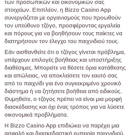
των προσωπικών και οικονομικών σας
στοιχείων. Επιπλέον, η Bizzo Casino App
συνεργάζεται με οργανισμούς που προωθούν
τον υπεύθυνο τζόγο, προσφέροντας εργαλεία
και πόρους για να βοηθήσουν τους παίκτες να
διατηρήσουν τον έλεγχο του παιχνιδιού τους.
Εάν αισθανθείτε ότι ο τζόγος γίνεται πρόβλημα,
υπάρχουν επιλογές βοήθειας και υποστήριξης
διαθέσιμες. Μπορείτε να θέσετε όρια κατάθεσης
και απώλειας, να αποκλείσετε τον εαυτό σας
από το παιχνίδι για ένα συγκεκριμένο χρονικό
διάστημα ή να ζητήσετε βοήθεια από ειδικούς.
Θυμηθείτε, ο τζόγος πρέπει να είναι μια μορφή
διασκέδασης και όχι ένας τρόπος για να λύσετε
οικονομικά προβλήματα.
Η Bizzo Casino App επιδιώκει να παρέχει μια
ασφαλή και διασκεδαστική εμπειρία παιχνιδιού,