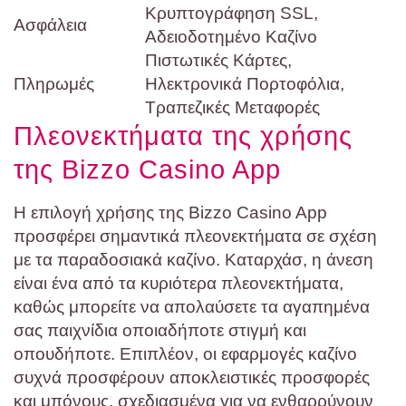
Κρυπτογράφηση SSL,
Ασφάλεια
Αδειοδοτημένο Καζίνο
Πιστωτικές Κάρτες,
Πληρωμές
Ηλεκτρονικά Πορτοφόλια,
Τραπεζικές Μεταφορές
Πλεονεκτήματα της χρήσης
της Bizzo Casino App
Η επιλογή χρήσης της Bizzo Casino App
προσφέρει σημαντικά πλεονεκτήματα σε σχέση
με τα παραδοσιακά καζίνο. Καταρχάσ, η άνεση
είναι ένα από τα κυριότερα πλεονεκτήματα,
καθώς μπορείτε να απολαύσετε τα αγαπημένα
σας παιχνίδια οποιαδήποτε στιγμή και
οπουδήποτε. Επιπλέον, οι εφαρμογές καζίνο
συχνά προσφέρουν αποκλειστικές προσφορές
και μπόνους, σχεδιασμένα για να ενθαρρύνουν