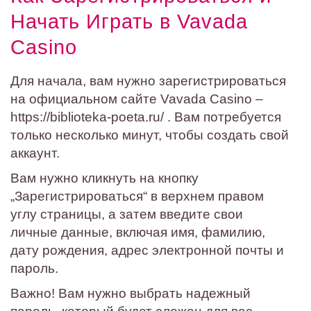
Начать Играть в Vavada
Casino
Для начала, вам нужно зарегистрироваться
на официальном сайте Vavada Casino –
https://biblioteka-poeta.ru/ . Вам потребуется
только несколько минут, чтобы создать свой
аккаунт.
Вам нужно кликнуть на кнопку
„Зарегистрироваться“ в верхнем правом
углу страницы, а затем введите свои
личные данные, включая имя, фамилию,
дату рождения, адрес электронной почты и
пароль.
Важно! Вам нужно выбрать надежный