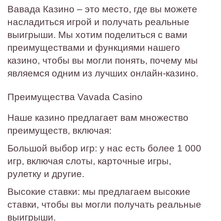
Вавада Казино – это место, где вы можете
насладиться игрой и получать реальные
выигрыши. Мы хотим поделиться с вами
преимуществами и функциями нашего
казино, чтобы вы могли понять, почему мы
являемся одним из лучших онлайн-казино.
Преимущества Vavada Casino
Наше казино предлагает вам множество
преимуществ, включая:
Большой выбор игр: у нас есть более 1 000
игр, включая слоты, карточные игры,
рулетку и другие.
Высокие ставки: мы предлагаем высокие
ставки, чтобы вы могли получать реальные
выигрыши.