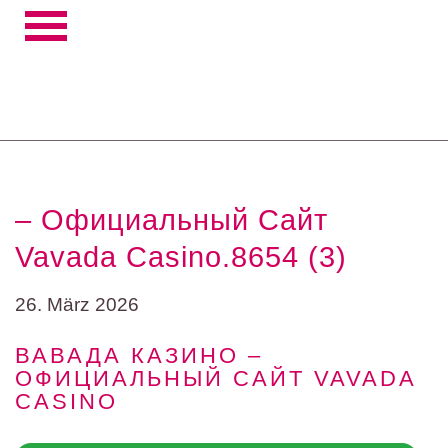
Toggle
navigation
– Официальный Сайт
Vavada Casino.8654 (3)
26. März 2026
ВАВАДА КАЗИНО –
ОФИЦИАЛЬНЫЙ САЙТ VAVADA
CASINO