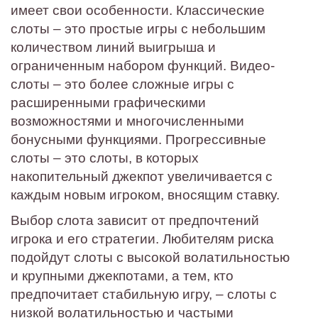
имеет свои особенности. Классические
слоты – это простые игры с небольшим
количеством линий выигрыша и
ограниченным набором функций. Видео-
слоты – это более сложные игры с
расширенными графическими
возможностями и многочисленными
бонусными функциями. Прогрессивные
слоты – это слоты, в которых
накопительный джекпот увеличивается с
каждым новым игроком, вносящим ставку.
Выбор слота зависит от предпочтений
игрока и его стратегии. Любителям риска
подойдут слоты с высокой волатильностью
и крупными джекпотами, а тем, кто
предпочитает стабильную игру, – слоты с
низкой волатильностью и частыми