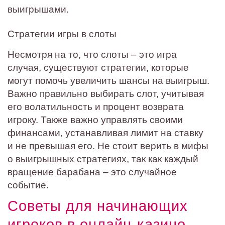
выигрышами.
Стратегии игры в слоты
Несмотря на то, что слоты – это игра
случая, существуют стратегии, которые
могут помочь увеличить шансы на выигрыш.
Важно правильно выбирать слот, учитывая
его волатильность и процент возврата
игроку. Также важно управлять своими
финансами, устанавливая лимит на ставку
и не превышая его. Не стоит верить в мифы
о выигрышных стратегиях, так как каждый
вращение барабана – это случайное
событие.
Советы для начинающих
игроков в онлайн-казино