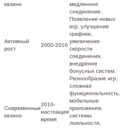
казино
медленное
соединение.
Появление новых
игр, улучшение
графики,
Активный
увеличение
2000-2010
рост
скорости
соединения,
внедрение
бонусных систем.
Разнообразие игр,
сложная
функциональность,
мобильные
2010-
Современные
приложения,
настоящее
казино
системы
время
лояльности,