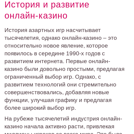
История и развитие
онлайн-казино
История азартных игр насчитывает
тысячелетия, однако онлайн-казино – это
относительно новое явление, которое
появилось в середине 1990-х годов с
развитием интернета. Первые онлайн-
казино были довольно простыми, предлагая
ограниченный выбор игр. Однако, с
развитием технологий они стремительно
совершенствовались, добавляя новые
функции, улучшая графику и предлагая
более широкий выбор игр.
На рубеже тысячелетий индустрия онлайн-
казино начала активно расти, привлекая