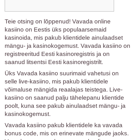
Teie otsing on lõppenud! Vavada online
kasiino on Eestis üks populaarsemaid
kasinoida, mis pakub klientidele ainulaadset
mängu- ja kasinokogemust. Vavada kasiino on
registreeritud Eesti kasinoregistris ja on
saanud litsentsi Eesti kasinoregistrilt.
Üks Vavada kasiino suurimaid vahetusi on
selle live-kasiino, mis pakub klientidele
võimaluse mängida reaalajas teistega. Live-
kasiino on saanud palju tähelepanu klientide
poolt, kuna see pakub ainulaadset mängu- ja
kasinokogemust.
Vavada kasiino pakub klientidele ka vavada
bonus code, mis on erinevate mängude jaoks.