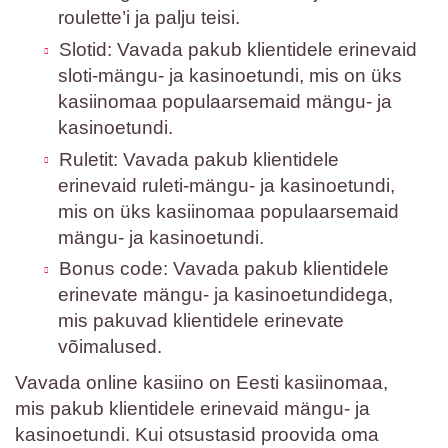
roulette’i ja palju teisi.
Slotid: Vavada pakub klientidele erinevaid
sloti-mängu- ja kasinoetundi, mis on üks
kasiinomaa populaarsemaid mängu- ja
kasinoetundi.
Ruletit: Vavada pakub klientidele
erinevaid ruleti-mängu- ja kasinoetundi,
mis on üks kasiinomaa populaarsemaid
mängu- ja kasinoetundi.
Bonus code: Vavada pakub klientidele
erinevate mängu- ja kasinoetundidega,
mis pakuvad klientidele erinevate
võimalused.
Vavada online kasiino on Eesti kasiinomaa,
mis pakub klientidele erinevaid mängu- ja
kasinoetundi. Kui otsustasid proovida oma