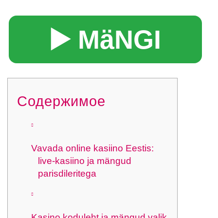
▶️ MäNGI
Содержимое
Vavada online kasiino Eestis:
live-kasiino ja mängud
parisdileritega
Kasino koduleht ja mängud valik