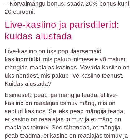
– Kõrvalmängu bonus: saada 20% bonus kuni
20 eurooni.
Live-kasiino ja parisdilerid:
kuidas alustada
Live-kasiino on üks populaarsemaid
kasiinomüüki, mis pakub inimesele võimalust
mängida reaalajas kasinos. Vavada kasiino on
üks nendest, mis pakub live-kasiino teenust.
Kuidas alustada?
Esimeselt, peab iga mängija teada, et live-
kasiino on reaalajas toimuv mäng, mis on
seotud kasinos. Selleks peab mängija teada,
et kasino on reaalajas toimuv ja et mäng on
reaalajas toimuv. See tähendab, et mängija
peab teadma, et kasino on reaalajas toimuv ja