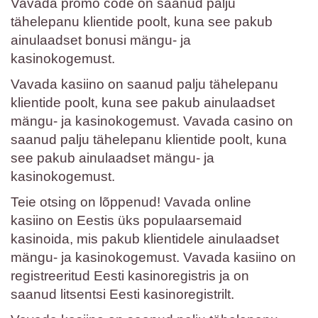
Vavada promo code on saanud palju
tähelepanu klientide poolt, kuna see pakub
ainulaadset bonusi mängu- ja
kasinokogemust.
Vavada kasiino on saanud palju tähelepanu
klientide poolt, kuna see pakub ainulaadset
mängu- ja kasinokogemust. Vavada casino on
saanud palju tähelepanu klientide poolt, kuna
see pakub ainulaadset mängu- ja
kasinokogemust.
Teie otsing on lõppenud! Vavada online
kasiino on Eestis üks populaarsemaid
kasinoida, mis pakub klientidele ainulaadset
mängu- ja kasinokogemust. Vavada kasiino on
registreeritud Eesti kasinoregistris ja on
saanud litsentsi Eesti kasinoregistrilt.