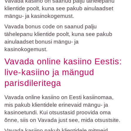
Vavada kasiino on saanud palju tähelepanu
klientide poolt, kuna see pakub ainulaadset
mängu- ja kasinokogemust.
Vavada bonus code on saanud palju
tähelepanu klientide poolt, kuna see pakub
ainulaadset bonusi mängu- ja
kasinokogemust.
Vavada online kasiino Eestis:
live-kasiino ja mängud
parisdileritega
Vavada online kasiino on Eesti kasiinomaa,
mis pakub klientidele erinevaid mängu- ja
kasinoetundi. Kui otsustasid proovida oma
õnne, siis on Vavada just see, mida otsustsite.
Vavada kasiino pakub klientidele mitmeid