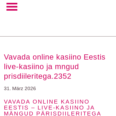
Toggle
navigation
Vavada online kasiino Eestis
live-kasiino ja mngud
prisdiileritega.2352
31. März 2026
VAVADA ONLINE KASIINO
EESTIS – LIVE-KASIINO JA
MÄNGUD PÄRISDIILERITEGA