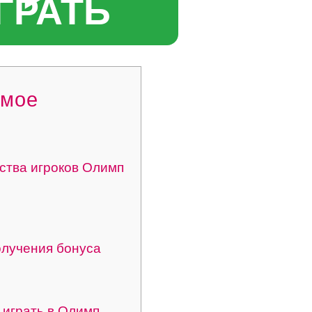
ГРАТЬ
имое
тва игроков Олимп
олучения бонуса
 играть в Олимп