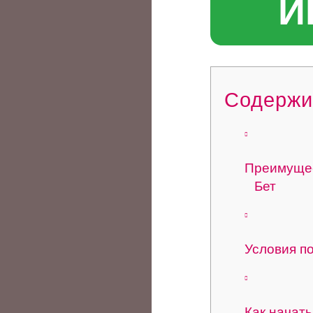
И
Содерж
Преимущес
Бет
Условия п
Как начать