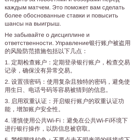
каждым матчем. Это поможет вам сделать
более обоснованные ставки и повысить
шансы на выигрыш.
Не забывайте о дисциплине и
ответственности. Управление银行账户被盗用
的风险防范措施包括以下几点：
1. 定期检查账户：定期登录银行账户，检查交易
记录，确保没有异常交易。
2. 设置强密码：使用复杂且独特的密码，避免使
用生日、电话号码等容易被猜到的信息。
3. 启用双重认证：开启银行账户的双重认证功
能，增加账户安全性。
4. 谨慎使用公共Wi-Fi：避免在公共Wi-Fi环境下
进行银行操作，以防信息被窃取。
5. 警惕网络钓鱼：不要点击不明来源的链接或下