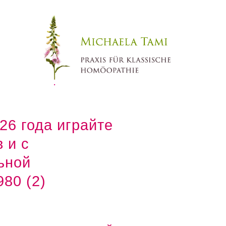
26 года играйте
 и с
ьной
980 (2)