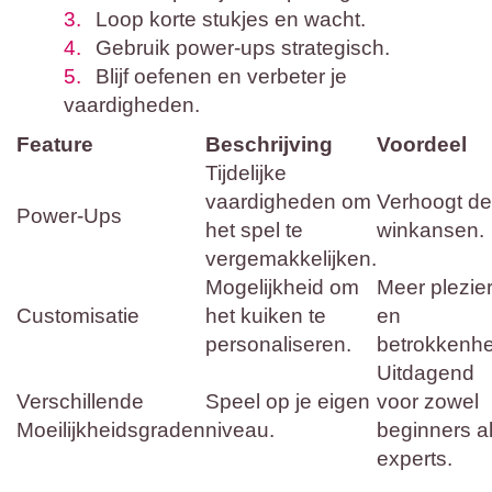
Loop korte stukjes en wacht.
Gebruik power-ups strategisch.
Blijf oefenen en verbeter je
vaardigheden.
Feature
Beschrijving
Voordeel
Tijdelijke
vaardigheden om
Verhoogt de
Power-Ups
het spel te
winkansen.
vergemakkelijken.
Mogelijkheid om
Meer plezie
Customisatie
het kuiken te
en
personaliseren.
betrokkenhe
Uitdagend
Verschillende
Speel op je eigen
voor zowel
Moeilijkheidsgraden
niveau.
beginners a
experts.