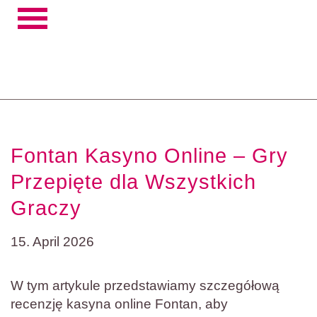
Toggle
navigation
Fontan Kasyno Online – Gry
Przepięte dla Wszystkich
Graczy
15. April 2026
W tym artykule przedstawiamy szczegółową
recenzję kasyna online Fontan, aby