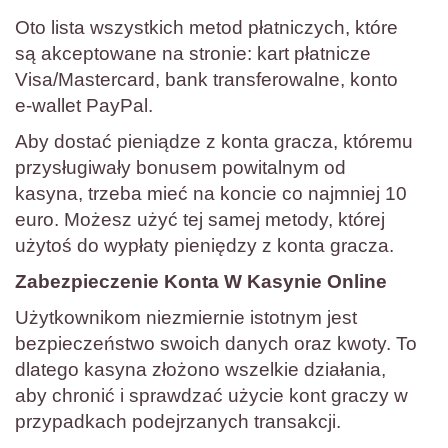
Oto lista wszystkich metod płatniczych, które
są akceptowane na stronie: kart płatnicze
Visa/Mastercard, bank transferowalne, konto
e-wallet PayPal.
Aby dostać pieniądze z konta gracza, któremu
przysługiwały bonusem powitalnym od
kasyna, trzeba mieć na koncie co najmniej 10
euro. Możesz użyć tej samej metody, której
użytoś do wypłaty pieniędzy z konta gracza.
Zabezpieczenie Konta W Kasynie Online
Użytkownikom niezmiernie istotnym jest
bezpieczeństwo swoich danych oraz kwoty. To
dlatego kasyna złożono wszelkie działania,
aby chronić i sprawdzać użycie kont graczy w
przypadkach podejrzanych transakcji.