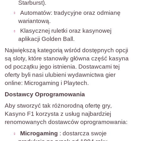
Starburst).
Automatów: tradycyjne oraz odmianę
wariantową.
Klasycznej ruletki oraz kasynowej
aplikacji Golden Ball.
Największą kategorią wśród dostępnych opcji
są sloty, które stanowiły główna część kasyna
od początku jego istnienia. Dostawcami tej
oferty byli nasi ulubieni wydawnictwa gier
online: Microgaming i Playtech.
Dostawcy Oprogramowania
Aby stworzyć tak różnorodną ofertę gry,
Kasyno F1 korzysta z usług najbardziej
renomowanych dostawców oprogramowania:
Microgaming
: dostarcza swoje