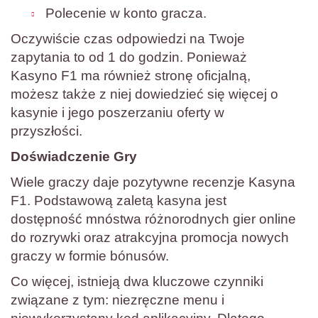
Polecenie w konto gracza.
Oczywiście czas odpowiedzi na Twoje
zapytania to od 1 do godzin. Ponieważ
Kasyno F1 ma również stronę oficjalną,
możesz także z niej dowiedzieć się więcej o
kasynie i jego poszerzaniu oferty w
przyszłości.
Doświadczenie Gry
Wiele graczy daje pozytywne recenzje Kasyna
F1. Podstawową zaletą kasyna jest
dostępność mnóstwa różnorodnych gier online
do rozrywki oraz atrakcyjna promocja nowych
graczy w formie bónusów.
Co więcej, istnieją dwa kluczowe czynniki
związane z tym: niezręczne menu i