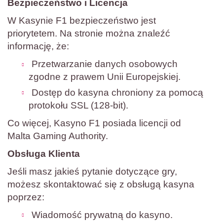
Bezpieczeństwo i Licencja
W Kasynie F1 bezpieczeństwo jest
priorytetem. Na stronie można znaleźć
informację, że:
Przetwarzanie danych osobowych
zgodne z prawem Unii Europejskiej.
Dostęp do kasyna chroniony za pomocą
protokołu SSL (128-bit).
Co więcej, Kasyno F1 posiada licencji od
Malta Gaming Authority.
Obsługa Klienta
Jeśli masz jakieś pytanie dotyczące gry,
możesz skontaktować się z obsługą kasyna
poprzez:
Wiadomość prywatną do kasyno.