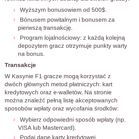
Wyższym bonusowiem od 500$.
Bónusem powitalnym i bonusem za
pierwszą transakcję.
Program lojalnościowy: z każdą kolejną
depozytem gracz otrzymuje punkty warty
na bonus.
Transakcje
W Kasynie F1 gracze mogą korzystać z
dwóch głównych metod płatniczych: kart
kredytowych oraz e-walletów. Na stronie
można znaleźć pełną listę akceptowanych
sposobów wpłaty oraz wycofania środków:
Wybierz odpowiedni sposób wpłaty (np.
VISA lub Mastercard).
Podaj dane karty kredytowej.