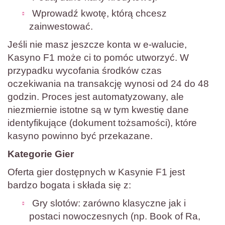
Wprowadź kwotę, którą chcesz
zainwestować.
Jeśli nie masz jeszcze konta w e-walucie,
Kasyno F1 może ci to pomóc utworzyć. W
przypadku wycofania środków czas
oczekiwania na transakcję wynosi od 24 do 48
godzin. Proces jest automatyzowany, ale
niezmiernie istotne są w tym kwestię dane
identyfikujące (dokument tożsamości), które
kasyno powinno być przekazane.
Kategorie Gier
Oferta gier dostępnych w Kasynie F1 jest
bardzo bogata i składa się z:
Gry slotów: zarówno klasyczne jak i
postaci nowoczesnych (np. Book of Ra,