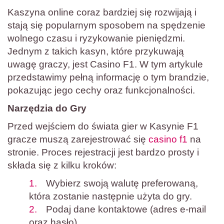
Kaszyna online coraz bardziej się rozwijają i
stają się popularnym sposobem na spędzenie
wolnego czasu i ryzykowanie pieniędzmi.
Jednym z takich kasyn, które przykuwają
uwagę graczy, jest Casino F1. W tym artykule
przedstawimy pełną informację o tym brandzie,
pokazując jego cechy oraz funkcjonalności.
Narzędzia do Gry
Przed wejściem do świata gier w Kasynie F1
gracze muszą zarejestrować się
casino f1
na
stronie. Proces rejestracji jest bardzo prosty i
składa się z kilku kroków:
Wybierz swoją walutę preferowaną,
która zostanie następnie użyta do gry.
Podaj dane kontaktowe (adres e-mail
oraz hasło).