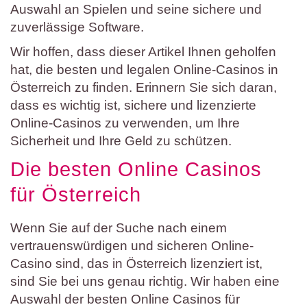
Auswahl an Spielen und seine sichere und
zuverlässige Software.
Wir hoffen, dass dieser Artikel Ihnen geholfen
hat, die besten und legalen Online-Casinos in
Österreich zu finden. Erinnern Sie sich daran,
dass es wichtig ist, sichere und lizenzierte
Online-Casinos zu verwenden, um Ihre
Sicherheit und Ihre Geld zu schützen.
Die besten Online Casinos
für Österreich
Wenn Sie auf der Suche nach einem
vertrauenswürdigen und sicheren Online-
Casino sind, das in Österreich lizenziert ist,
sind Sie bei uns genau richtig. Wir haben eine
Auswahl der besten Online Casinos für