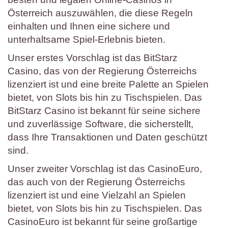
Österreich auszuwählen, die diese Regeln
einhalten und Ihnen eine sichere und
unterhaltsame Spiel-Erlebnis bieten.
Unser erstes Vorschlag ist das BitStarz
Casino, das von der Regierung Österreichs
lizenziert ist und eine breite Palette an Spielen
bietet, von Slots bis hin zu Tischspielen. Das
BitStarz Casino ist bekannt für seine sichere
und zuverlässige Software, die sicherstellt,
dass Ihre Transaktionen und Daten geschützt
sind.
Unser zweiter Vorschlag ist das CasinoEuro,
das auch von der Regierung Österreichs
lizenziert ist und eine Vielzahl an Spielen
bietet, von Slots bis hin zu Tischspielen. Das
CasinoEuro ist bekannt für seine großartige