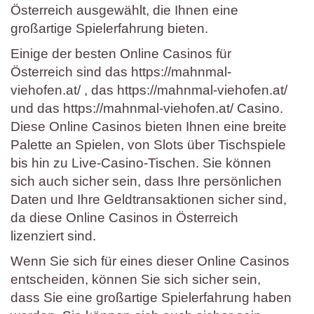
Österreich ausgewählt, die Ihnen eine
großartige Spielerfahrung bieten.
Einige der besten Online Casinos für
Österreich sind das https://mahnmal-
viehofen.at/ , das https://mahnmal-viehofen.at/
und das https://mahnmal-viehofen.at/ Casino.
Diese Online Casinos bieten Ihnen eine breite
Palette an Spielen, von Slots über Tischspiele
bis hin zu Live-Casino-Tischen. Sie können
sich auch sicher sein, dass Ihre persönlichen
Daten und Ihre Geldtransaktionen sicher sind,
da diese Online Casinos in Österreich
lizenziert sind.
Wenn Sie sich für eines dieser Online Casinos
entscheiden, können Sie sich sicher sein,
dass Sie eine großartige Spielerfahrung haben