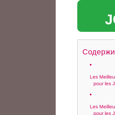
J
Содерж
Les Meille
pour les 
Les Meille
pour les 