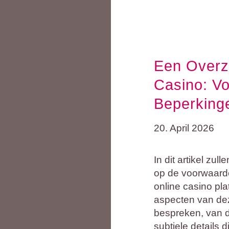
Een Overz
Casino: V
Beperking
20. April 2026
In dit artikel zul
op de voorwaard
online casino pla
aspecten van dez
bespreken, van d
subtiele details 