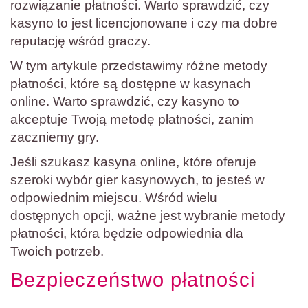
rozwiązanie płatności. Warto sprawdzić, czy
kasyno to jest licencjonowane i czy ma dobre
reputację wśród graczy.
W tym artykule przedstawimy różne metody
płatności, które są dostępne w kasynach
online. Warto sprawdzić, czy kasyno to
akceptuje Twoją metodę płatności, zanim
zaczniemy gry.
Jeśli szukasz kasyna online, które oferuje
szeroki wybór gier kasynowych, to jesteś w
odpowiednim miejscu. Wśród wielu
dostępnych opcji, ważne jest wybranie metody
płatności, która będzie odpowiednia dla
Twoich potrzeb.
Bezpieczeństwo płatności