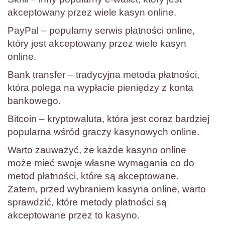
akceptowany przez wiele kasyn online.
PayPal – popularny serwis płatności online,
który jest akceptowany przez wiele kasyn
online.
Bank transfer – tradycyjna metoda płatności,
która polega na wypłacie pieniędzy z konta
bankowego.
Bitcoin – kryptowaluta, która jest coraz bardziej
popularna wśród graczy kasynowych online.
Warto zauważyć, że każde kasyno online
może mieć swoje własne wymagania co do
metod płatności, które są akceptowane.
Zatem, przed wybraniem kasyna online, warto
sprawdzić, które metody płatności są
akceptowane przez to kasyno.