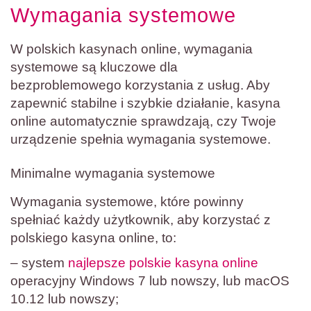
Wymagania systemowe
W polskich kasynach online, wymagania
systemowe są kluczowe dla
bezproblemowego korzystania z usług. Aby
zapewnić stabilne i szybkie działanie, kasyna
online automatycznie sprawdzają, czy Twoje
urządzenie spełnia wymagania systemowe.
Minimalne wymagania systemowe
Wymagania systemowe, które powinny
spełniać każdy użytkownik, aby korzystać z
polskiego kasyna online, to:
– system
najlepsze polskie kasyna online
operacyjny Windows 7 lub nowszy, lub macOS
10.12 lub nowszy;