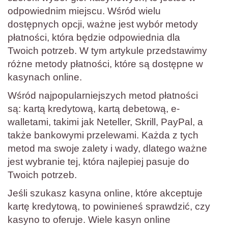
odpowiednim miejscu. Wśród wielu
dostępnych opcji, ważne jest wybór metody
płatności, która będzie odpowiednia dla
Twoich potrzeb. W tym artykule przedstawimy
różne metody płatności, które są dostępne w
kasynach online.
Wśród najpopularniejszych metod płatności
są: kartą kredytową, kartą debetową, e-
walletami, takimi jak Neteller, Skrill, PayPal, a
także bankowymi przelewami. Każda z tych
metod ma swoje zalety i wady, dlatego ważne
jest wybranie tej, która najlepiej pasuje do
Twoich potrzeb.
Jeśli szukasz kasyna online, które akceptuje
kartę kredytową, to powinieneś sprawdzić, czy
kasyno to oferuje. Wiele kasyn online