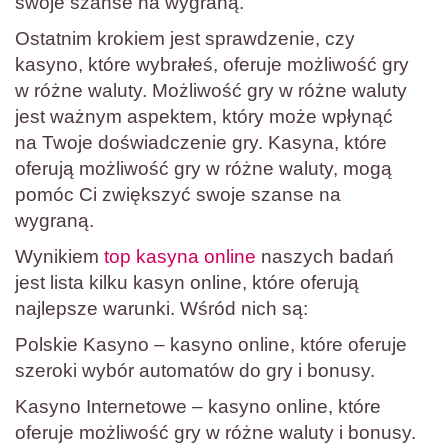
swoje szanse na wygraną.
Ostatnim krokiem jest sprawdzenie, czy
kasyno, które wybrałeś, oferuje możliwość gry
w różne waluty. Możliwość gry w różne waluty
jest ważnym aspektem, który może wpłynąć
na Twoje doświadczenie gry. Kasyna, które
oferują możliwość gry w różne waluty, mogą
pomóc Ci zwiększyć swoje szanse na
wygraną.
Wynikiem
top kasyna online
naszych badań
jest lista kilku kasyn online, które oferują
najlepsze warunki. Wśród nich są:
Polskie Kasyno – kasyno online, które oferuje
szeroki wybór automatów do gry i bonusy.
Kasyno Internetowe – kasyno online, które
oferuje możliwość gry w różne waluty i bonusy.