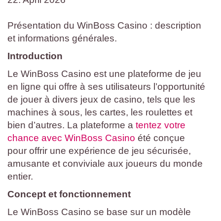
Présentation du WinBoss Casino : description
et informations générales.
Introduction
Le WinBoss Casino est une plateforme de jeu
en ligne qui offre à ses utilisateurs l’opportunité
de jouer à divers jeux de casino, tels que les
machines à sous, les cartes, les roulettes et
bien d’autres. La plateforme a
tentez votre
chance avec WinBoss Casino
été conçue
pour offrir une expérience de jeu sécurisée,
amusante et conviviale aux joueurs du monde
entier.
Concept et fonctionnement
Le WinBoss Casino se base sur un modèle