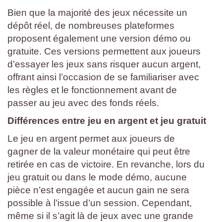
Bien que la majorité des jeux nécessite un
dépôt réel, de nombreuses plateformes
proposent également une version démo ou
gratuite. Ces versions permettent aux joueurs
d’essayer les jeux sans risquer aucun argent,
offrant ainsi l’occasion de se familiariser avec
les règles et le fonctionnement avant de
passer au jeu avec des fonds réels.
Différences entre jeu en argent et jeu gratuit
Le jeu en argent permet aux joueurs de
gagner de la valeur monétaire qui peut être
retirée en cas de victoire. En revanche, lors du
jeu gratuit ou dans le mode démo, aucune
pièce n’est engagée et aucun gain ne sera
possible à l’issue d’un session. Cependant,
même si il s’agit là de jeux avec une grande