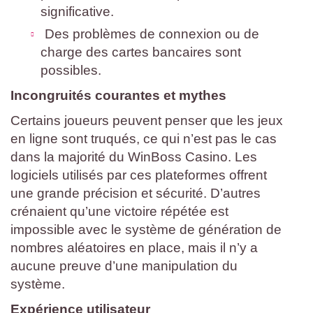
significative.
Des problèmes de connexion ou de
charge des cartes bancaires sont
possibles.
Incongruités courantes et mythes
Certains joueurs peuvent penser que les jeux
en ligne sont truqués, ce qui n’est pas le cas
dans la majorité du WinBoss Casino. Les
logiciels utilisés par ces plateformes offrent
une grande précision et sécurité. D’autres
crénaient qu’une victoire répétée est
impossible avec le système de génération de
nombres aléatoires en place, mais il n’y a
aucune preuve d’une manipulation du
système.
Expérience utilisateur