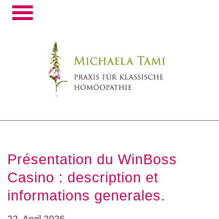
Toggle
navigation
Présentation du WinBoss
Casino : description et
informations generales.
22. April 2026