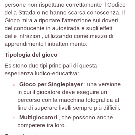
persone non rispettano correttamente il Codice
della Strada o ne hanno scarsa conoscenza. Il
Gioco mira a riportare l’attenzione sui doveri
del conducente in autostrada e sugli effetti
delle infrazioni, utilizzando come mezzo di
apprendimento l’intrattenimento.
Tipologia del gioco
Esistono due tipi principali di questa
esperienza ludico-educativa:
Gioco per Singleplayer
: una versione
in cui il giocatore deve eseguire un
percorso con la macchina fotografica al
fine di superare livelli sempre più difficili.
Multigiocatori
, che possono anche
competere tra loro.