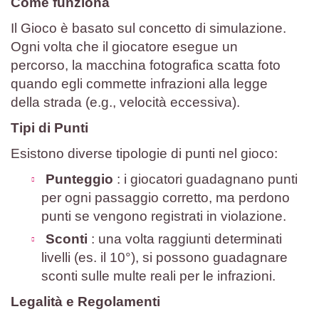
Come funziona
Il Gioco è basato sul concetto di simulazione.
Ogni volta che il giocatore esegue un
percorso, la macchina fotografica scatta foto
quando egli commette infrazioni alla legge
della strada (e.g., velocità eccessiva).
Tipi di Punti
Esistono diverse tipologie di punti nel gioco:
Punteggio
: i giocatori guadagnano punti
per ogni passaggio corretto, ma perdono
punti se vengono registrati in violazione.
Sconti
: una volta raggiunti determinati
livelli (es. il 10°), si possono guadagnare
sconti sulle multe reali per le infrazioni.
Legalità e Regolamenti