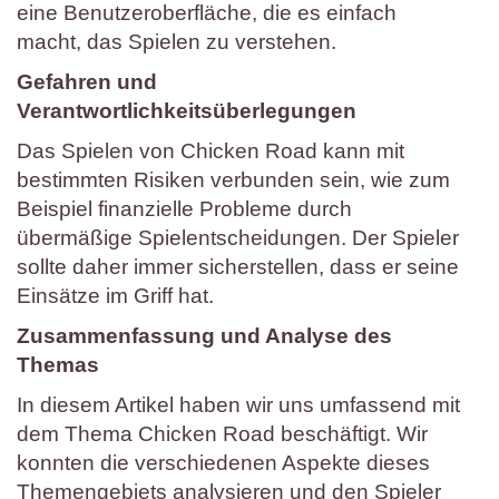
eine Benutzeroberfläche, die es einfach
macht, das Spielen zu verstehen.
Gefahren und
Verantwortlichkeitsüberlegungen
Das Spielen von Chicken Road kann mit
bestimmten Risiken verbunden sein, wie zum
Beispiel finanzielle Probleme durch
übermäßige Spielentscheidungen. Der Spieler
sollte daher immer sicherstellen, dass er seine
Einsätze im Griff hat.
Zusammenfassung und Analyse des
Themas
In diesem Artikel haben wir uns umfassend mit
dem Thema Chicken Road beschäftigt. Wir
konnten die verschiedenen Aspekte dieses
Themengebiets analysieren und den Spieler