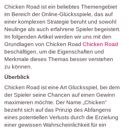
Chicken Road ist ein beliebtes Themengebiet
im Bereich der Online-Glücksspiele, das auf
einer komplexen Strategie beruht und sowohl
Neulinge als auch erfahrene Spieler begeistert.
Im folgenden Artikel werden wir uns mit den
Grundlagen von Chicken Road
Chicken Road
beschäftigen, um die Eigenschaften und
Merkmale dieses Themas besser verstehen
zu können.
Überblick
Chicken Road ist eine Art Glücksspiel, bei dem
der Spieler seine Chancen auf einen Gewinn
maximieren möchte. Der Name „Chicken“
bezieht sich auf das Prinzip des Abfangens
eines potentiellen Verlusts durch die Erzielung
einer gewissen Wahrscheinlichkeit für ein