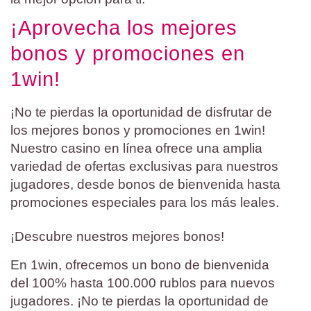
¡Aprovecha los mejores
bonos y promociones en
1win!
¡No te pierdas la oportunidad de disfrutar de
los mejores bonos y promociones en 1win!
Nuestro casino en línea ofrece una amplia
variedad de ofertas exclusivas para nuestros
jugadores, desde bonos de bienvenida hasta
promociones especiales para los más leales.
¡Descubre nuestros mejores bonos!
En 1win, ofrecemos un bono de bienvenida
del 100% hasta 100.000 rublos para nuevos
jugadores. ¡No te pierdas la oportunidad de