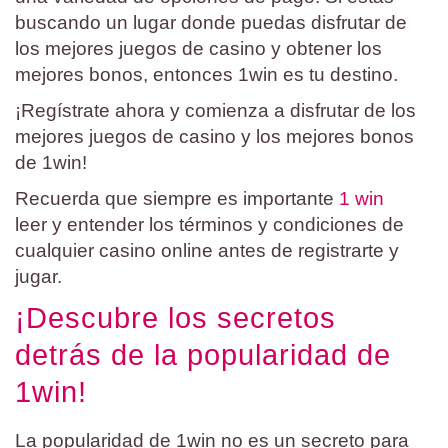
buscando un lugar donde puedas disfrutar de
los mejores juegos de casino y obtener los
mejores bonos, entonces 1win es tu destino.
¡Regístrate ahora y comienza a disfrutar de los
mejores juegos de casino y los mejores bonos
de 1win!
Recuerda que siempre es importante
1 win
leer y entender los términos y condiciones de
cualquier casino online antes de registrarte y
jugar.
¡Descubre los secretos
detrás de la popularidad de
1win!
La popularidad de 1win no es un secreto para