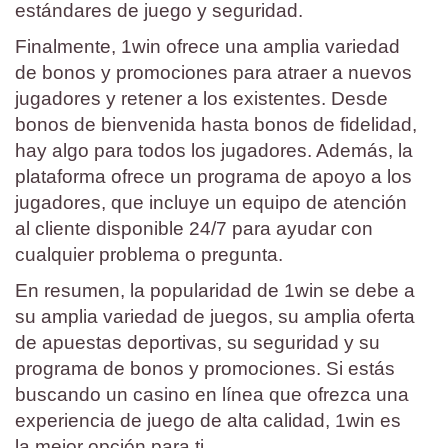
estándares de juego y seguridad.
Finalmente, 1win ofrece una amplia variedad
de bonos y promociones para atraer a nuevos
jugadores y retener a los existentes. Desde
bonos de bienvenida hasta bonos de fidelidad,
hay algo para todos los jugadores. Además, la
plataforma ofrece un programa de apoyo a los
jugadores, que incluye un equipo de atención
al cliente disponible 24/7 para ayudar con
cualquier problema o pregunta.
En resumen, la popularidad de 1win se debe a
su amplia variedad de juegos, su amplia oferta
de apuestas deportivas, su seguridad y su
programa de bonos y promociones. Si estás
buscando un casino en línea que ofrezca una
experiencia de juego de alta calidad, 1win es
la mejor opción para ti.