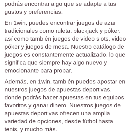
podrás encontrar algo que se adapte a tus
gustos y preferencias.
En 1win, puedes encontrar juegos de azar
tradicionales como ruleta, blackjack y póker,
así como también juegos de video slots, video
póker y juegos de mesa. Nuestro catálogo de
juegos es constantemente actualizado, lo que
significa que siempre hay algo nuevo y
emocionante para probar.
Además, en 1win, también puedes apostar en
nuestros juegos de apuestas deportivas,
donde podrás hacer apuestas en tus equipos
favoritos y ganar dinero. Nuestros juegos de
apuestas deportivas ofrecen una amplia
variedad de opciones, desde fútbol hasta
tenis, y mucho más.