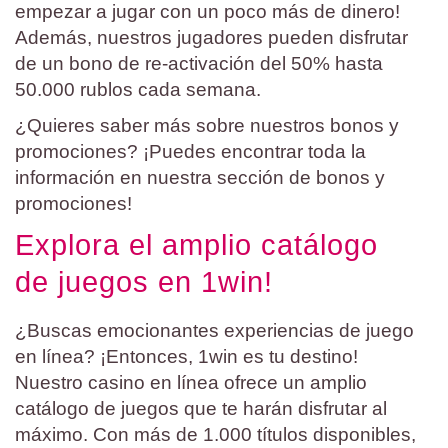
empezar a jugar con un poco más de dinero!
Además, nuestros jugadores pueden disfrutar
de un bono de re-activación del 50% hasta
50.000 rublos cada semana.
¿Quieres saber más sobre nuestros bonos y
promociones? ¡Puedes encontrar toda la
información en nuestra sección de bonos y
promociones!
Explora el amplio catálogo
de juegos en 1win!
¿Buscas emocionantes experiencias de juego
en línea? ¡Entonces, 1win es tu destino!
Nuestro casino en línea ofrece un amplio
catálogo de juegos que te harán disfrutar al
máximo. Con más de 1.000 títulos disponibles,