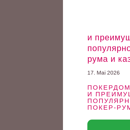
и преиму
популярно
рума и ка
17. Mai 2026
ПОКЕРДОМ
И ПРЕИМУ
ПОПУЛЯРН
ПОКЕР-РУ