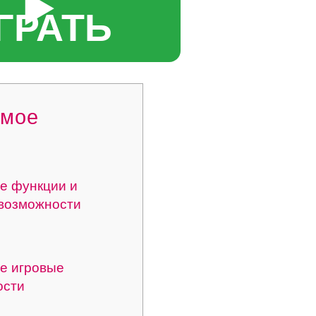
▶️
ГРАТЬ
имое
е функции и
возможности
е игровые
ости