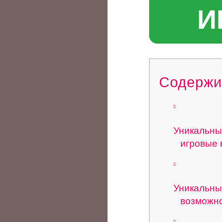
И
Содерж
Уникальны
игровые 
Уникальны
возможн