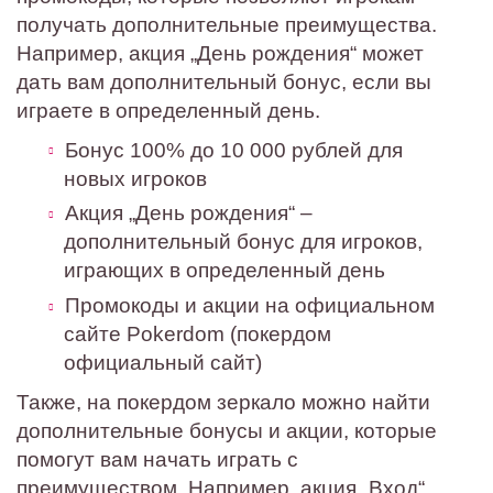
получать дополнительные преимущества.
Например, акция „День рождения“ может
дать вам дополнительный бонус, если вы
играете в определенный день.
Бонус 100% до 10 000 рублей для
новых игроков
Акция „День рождения“ –
дополнительный бонус для игроков,
играющих в определенный день
Промокоды и акции на официальном
сайте Pokerdom (покердом
официальный сайт)
Также, на покердом зеркало можно найти
дополнительные бонусы и акции, которые
помогут вам начать играть с
преимуществом. Например, акция „Вход“