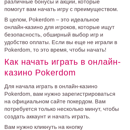
различные бонусы и акции, которые
помогут вам начать игру с преимуществом.
В целом, Pokerdom – это идеальное
онлайн-казино для игроков, которые ищут
безопасность, обширный выбор игр и
удобство оплаты. Если вы еще не играли в
Pokerdom, то это время, чтобы начать!
Как начать играть в онлайн-
казино Pokerdom
Для начала играть в онлайн-казино
Pokerdom, вам нужно зарегистрироваться
на официальном сайте покердом. Вам
потребуется только несколько минут, чтобы
создать аккаунт и начать играть.
Вам нужно кликнуть на кнопку