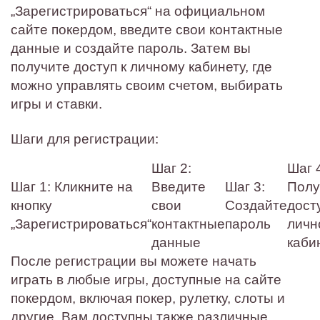
„Зарегистрироваться“ на официальном
сайте покердом, введите свои контактные
данные и создайте пароль. Затем вы
получите доступ к личному кабинету, где
можно управлять своим счетом, выбирать
игры и ставки.
Шаги для регистрации:
Шаг 2:
Шаг 
Шаг 1: Кликните на
Введите
Шаг 3:
Полу
кнопку
свои
Создайте
дост
„Зарегистрироваться“
контактные
пароль
личн
данные
каби
После регистрации вы можете начать
играть в любые игры, доступные на сайте
покердом, включая покер, рулетку, слоты и
другие. Вам доступны также различные