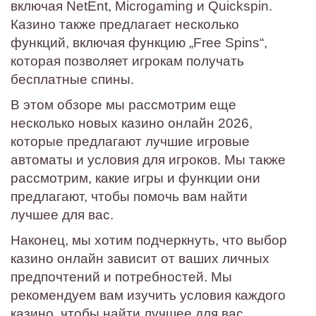
включая NetEnt, Microgaming и Quickspin.
Казино также предлагает несколько
функций, включая функцию „Free Spins“,
которая позволяет игрокам получать
бесплатные спины.
В этом обзоре мы рассмотрим еще
несколько новых казино онлайн 2026,
которые предлагают лучшие игровые
автоматы и условия для игроков. Мы также
рассмотрим, какие игры и функции они
предлагают, чтобы помочь вам найти
лучшее для вас.
Наконец, мы хотим подчеркнуть, что выбор
казино онлайн зависит от ваших личных
предпочтений и потребностей. Мы
рекомендуем вам изучить условия каждого
казино, чтобы найти лучшее для вас.