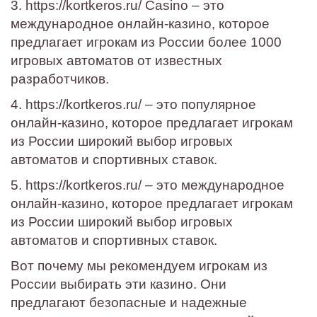
3. https://kortkeros.ru/ Casino – это
международное онлайн-казино, которое
предлагает игрокам из России более 1000
игровых автоматов от известных
разработчиков.
4. https://kortkeros.ru/ – это популярное
онлайн-казино, которое предлагает игрокам
из России широкий выбор игровых
автоматов и спортивных ставок.
5. https://kortkeros.ru/ – это международное
онлайн-казино, которое предлагает игрокам
из России широкий выбор игровых
автоматов и спортивных ставок.
Вот почему мы рекомендуем игрокам из
России выбирать эти казино. Они
предлагают безопасные и надежные