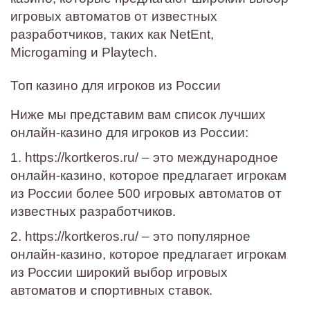
игровых автоматов от известных
разработчиков, таких как NetEnt,
Microgaming и Playtech.
Топ казино для игроков из России
Ниже мы представим вам список лучших
онлайн-казино для игроков из России:
1. https://kortkeros.ru/ – это международное
онлайн-казино, которое предлагает игрокам
из России более 500 игровых автоматов от
известных разработчиков.
2. https://kortkeros.ru/ – это популярное
онлайн-казино, которое предлагает игрокам
из России широкий выбор игровых
автоматов и спортивных ставок.