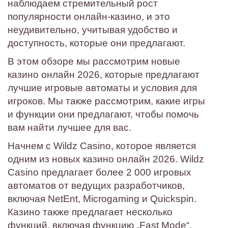
наблюдаем стремительный рост
популярности онлайн-казино, и это
неудивительно, учитывая удобство и
доступность, которые они предлагают.
В этом обзоре мы рассмотрим новые
казино онлайн 2026, которые предлагают
лучшие игровые автоматы и условия для
игроков. Мы также рассмотрим, какие игры
и функции они предлагают, чтобы помочь
вам найти лучшее для вас.
Начнем с Wildz Casino, которое является
одним из новых казино онлайн 2026. Wildz
Casino предлагает более 2 000 игровых
автоматов от ведущих разработчиков,
включая NetEnt, Microgaming и Quickspin.
Казино также предлагает несколько
функций, включая функцию „Fast Mode“,