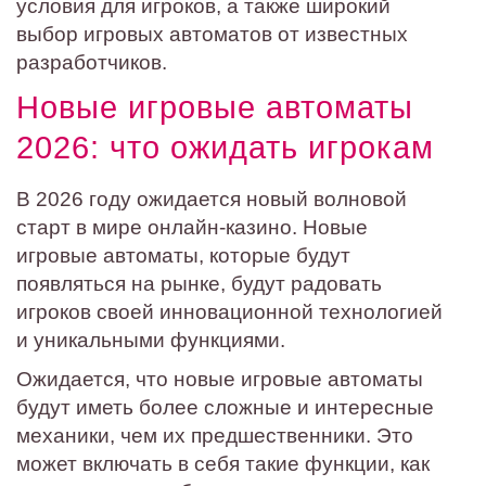
условия для игроков, а также широкий
выбор игровых автоматов от известных
разработчиков.
Новые игровые автоматы
2026: что ожидать игрокам
В 2026 году ожидается новый волновой
старт в мире онлайн-казино. Новые
игровые автоматы, которые будут
появляться на рынке, будут радовать
игроков своей инновационной технологией
и уникальными функциями.
Ожидается, что новые игровые автоматы
будут иметь более сложные и интересные
механики, чем их предшественники. Это
может включать в себя такие функции, как