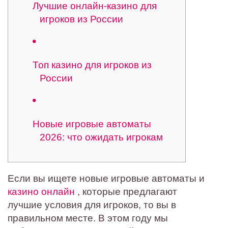
Лучшие онлайн-казино для
игроков из России
Топ казино для игроков из
России
Новые игровые автоматы
2026: что ожидать игрокам
Если вы ищете новые игровые автоматы и
казино онлайн
, которые предлагают
лучшие условия для игроков, то вы в
правильном месте. В этом году мы