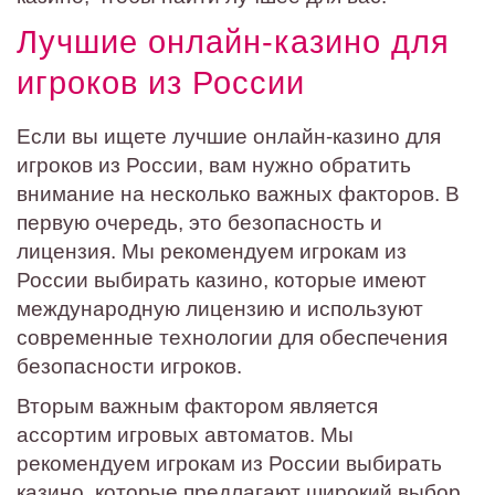
Лучшие онлайн-казино для
игроков из России
Если вы ищете лучшие онлайн-казино для
игроков из России, вам нужно обратить
внимание на несколько важных факторов. В
первую очередь, это безопасность и
лицензия. Мы рекомендуем игрокам из
России выбирать казино, которые имеют
международную лицензию и используют
современные технологии для обеспечения
безопасности игроков.
Вторым важным фактором является
ассортим игровых автоматов. Мы
рекомендуем игрокам из России выбирать
казино, которые предлагают широкий выбор