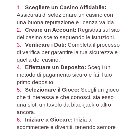
Scegliere un Casino Affidabile:
Assicurati di selezionare un casino con
una buona reputazione e licenza valida.
Creare un Account:
Registrati sul sito
del casino scelto seguendo le istruzioni.
Verificare i Dati:
Completa il processo
di verifica per garantire la tua sicurezza e
quella del casino.
Effettuare un Deposito:
Scegli un
metodo di pagamento sicuro e fai il tuo
primo deposito.
Selezionare il Gioco:
Scegli un gioco
che ti interessa e che conosci, sia esso
una slot, un tavolo da blackjack o altro
ancora.
Iniziare a Giocare:
Inizia a
scommettere e divertiti, tenendo sempre