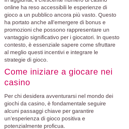
online ha reso accessibili le esperienze di
gioco a un pubblico ancora più vasto. Questo
ha portato anche all’emergere di bonus e
promozioni che possono rappresentare un
vantaggio significativo per i giocatori. In questo
contesto, è essenziale sapere come sfruttare
al meglio questi incentivi e integrare le
strategie di gioco.
Come iniziare a giocare nei
casino
Per chi desidera avventurarsi nel mondo dei
giochi da casino, è fondamentale seguire
alcuni passaggi chiave per garantire
un’esperienza di gioco positiva e
potenzialmente proficua.