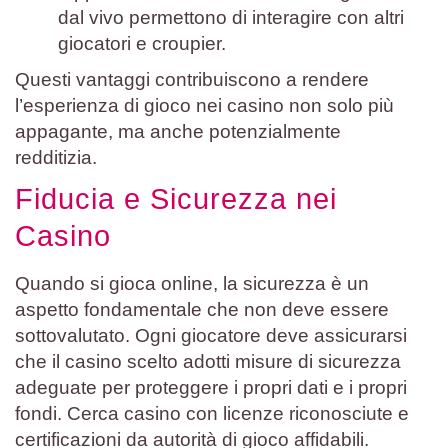
dal vivo permettono di interagire con altri
giocatori e croupier.
Questi vantaggi contribuiscono a rendere
l’esperienza di gioco nei casino non solo più
appagante, ma anche potenzialmente
redditizia.
Fiducia e Sicurezza nei
Casino
Quando si gioca online, la sicurezza è un
aspetto fondamentale che non deve essere
sottovalutato. Ogni giocatore deve assicurarsi
che il casino scelto adotti misure di sicurezza
adeguate per proteggere i propri dati e i propri
fondi. Cerca casino con licenze riconosciute e
certificazioni da autorità di gioco affidabili.