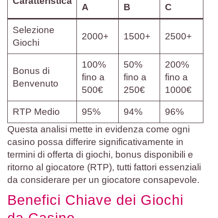
Caratteristica
A
B
C
Selezione
2000+
1500+
2500+
Giochi
100%
50%
200%
Bonus di
fino a
fino a
fino a
Benvenuto
500€
250€
1000€
RTP Medio
95%
94%
96%
Questa analisi mette in evidenza come ogni
casino possa differire significativamente in
termini di offerta di giochi, bonus disponibili e
ritorno al giocatore (RTP), tutti fattori essenziali
da considerare per un giocatore consapevole.
Benefici Chiave dei Giochi