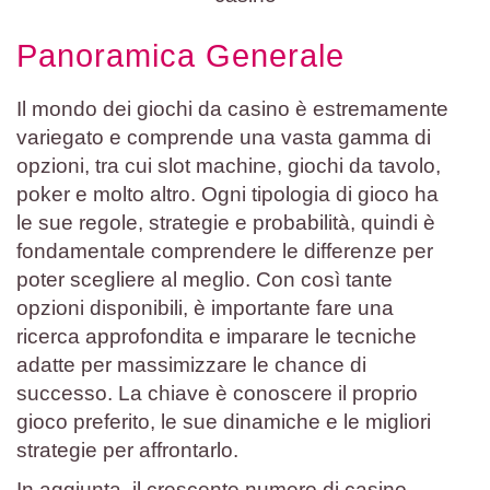
Panoramica Generale
Il mondo dei giochi da casino è estremamente
variegato e comprende una vasta gamma di
opzioni, tra cui slot machine, giochi da tavolo,
poker e molto altro. Ogni tipologia di gioco ha
le sue regole, strategie e probabilità, quindi è
fondamentale comprendere le differenze per
poter scegliere al meglio. Con così tante
opzioni disponibili, è importante fare una
ricerca approfondita e imparare le tecniche
adatte per massimizzare le chance di
successo. La chiave è conoscere il proprio
gioco preferito, le sue dinamiche e le migliori
strategie per affrontarlo.
In aggiunta, il crescente numero di casino