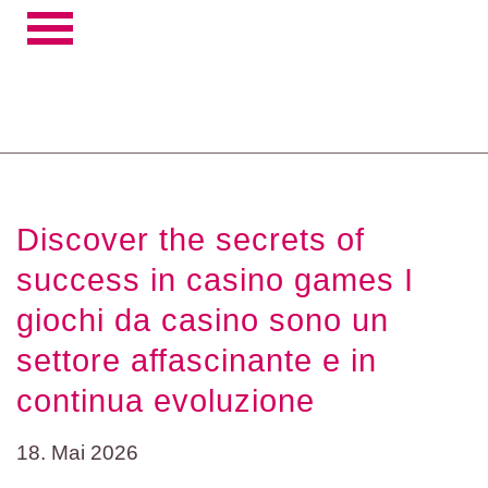
Toggle
navigation
Discover the secrets of
success in casino games I
giochi da casino sono un
settore affascinante e in
continua evoluzione
18. Mai 2026