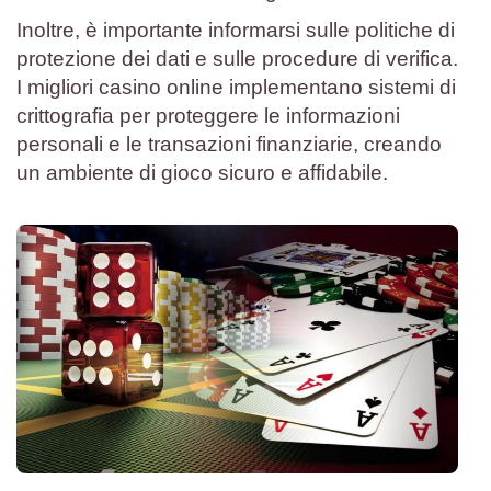
Inoltre, è importante informarsi sulle politiche di
protezione dei dati e sulle procedure di verifica.
I migliori casino online implementano sistemi di
crittografia per proteggere le informazioni
personali e le transazioni finanziarie, creando
un ambiente di gioco sicuro e affidabile.