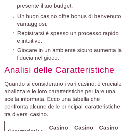
presente il tuo budget.
Un buon casino offre bonus di benvenuto
vantaggiosi.
Registrarsi è spesso un processo rapido
e intuitivo.
Giocare in un ambiente sicuro aumenta la
fiducia nel gioco.
Analisi delle Caratteristiche
Quando si considerano i vari casino, è cruciale
analizzare le loro caratteristiche per fare una
scelta informata. Ecco una tabella che
confronta alcune delle principali caratteristiche
tra diversi casino.
Casino
Casino
Casino