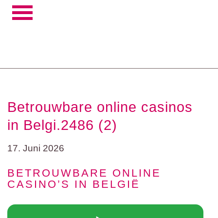
Toggle
navigation
Betrouwbare online casinos
in Belgi.2486 (2)
17. Juni 2026
BETROUWBARE ONLINE
CASINO’S IN BELGIË