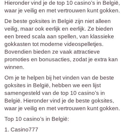
Hieronder vind je de top 10 casino’s in België,
waar je veilig en met vertrouwen kunt gokken.
De beste goksites in België zijn niet alleen
veilig, maar ook eerlijk en eerlijk. Ze bieden
een breed scala aan spellen, van klassieke
gokkasten tot moderne videospelletjes.
Bovendien bieden ze vaak attractieve
promoties en bonusacties, zodat je extra kan
winnen.
Om je te helpen bij het vinden van de beste
goksites in België, hebben we een lijst
samengesteld van de top 10 casino’s in
België. Hieronder vind je de beste goksites,
waar je veilig en met vertrouwen kunt gokken.
Top 10 casino’s in België:
1. Casino777