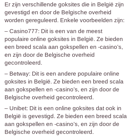
Er zijn verschillende goksites die in België zijn
gevestigd en door de Belgische overheid
worden gereguleerd. Enkele voorbeelden zijn:
– Casino777: Dit is een van de meest
populaire online goksites in België. Ze bieden
een breed scala aan gokspellen en -casino’s,
en zijn door de Belgische overheid
gecontroleerd.
– Betway: Dit is een andere populaire online
goksites in België. Ze bieden een breed scala
aan gokspellen en -casino’s, en zijn door de
Belgische overheid gecontroleerd.
– Unibet: Dit is een online goksites dat ook in
België is gevestigd. Ze bieden een breed scala
aan gokspellen en -casino’s, en zijn door de
Belgische overheid gecontroleerd.