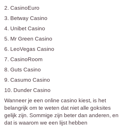
2. CasinoEuro
3. Betway Casino
4. Unibet Casino
5. Mr Green Casino
6. LeoVegas Casino
7. CasinoRoom
8. Guts Casino
9. Casumo Casino
10. Dunder Casino
Wanneer je een online casino kiest, is het
belangrijk om te weten dat niet alle goksites
gelijk zijn. Sommige zijn beter dan anderen, en
dat is waarom we een lijst hebben