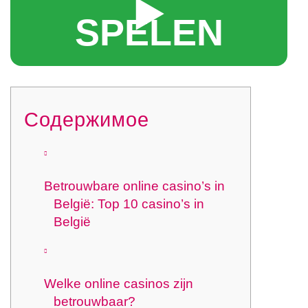
▶️
SPELEN
Содержимое
Betrouwbare online casino’s in
België: Top 10 casino’s in
België
Welke online casinos zijn
betrouwbaar?