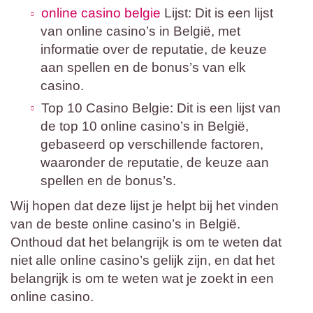
online casino belgie
Lijst: Dit is een lijst
van online casino’s in België, met
informatie over de reputatie, de keuze
aan spellen en de bonus’s van elk
casino.
Top 10 Casino Belgie: Dit is een lijst van
de top 10 online casino’s in België,
gebaseerd op verschillende factoren,
waaronder de reputatie, de keuze aan
spellen en de bonus’s.
Wij hopen dat deze lijst je helpt bij het vinden
van de beste online casino’s in België.
Onthoud dat het belangrijk is om te weten dat
niet alle online casino’s gelijk zijn, en dat het
belangrijk is om te weten wat je zoekt in een
online casino.