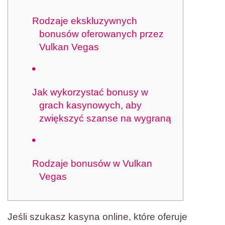
Rodzaje ekskluzywnych
bonusów oferowanych przez
Vulkan Vegas
Jak wykorzystać bonusy w
grach kasynowych, aby
zwiększyć szanse na wygraną
Rodzaje bonusów w Vulkan
Vegas
Jeśli szukasz kasyna online, które oferuje