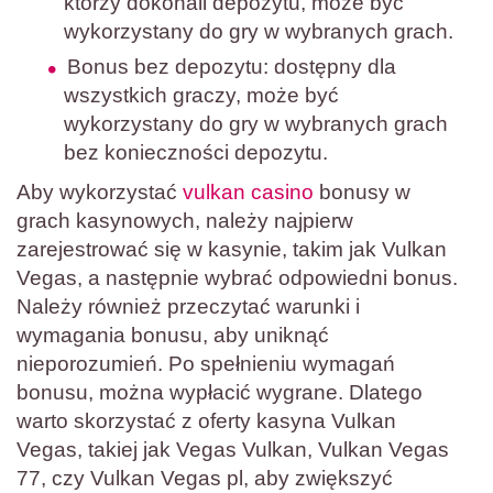
którzy dokonali depozytu, może być
wykorzystany do gry w wybranych grach.
Bonus bez depozytu: dostępny dla
wszystkich graczy, może być
wykorzystany do gry w wybranych grach
bez konieczności depozytu.
Aby wykorzystać
vulkan casino
bonusy w
grach kasynowych, należy najpierw
zarejestrować się w kasynie, takim jak Vulkan
Vegas, a następnie wybrać odpowiedni bonus.
Należy również przeczytać warunki i
wymagania bonusu, aby uniknąć
nieporozumień. Po spełnieniu wymagań
bonusu, można wypłacić wygrane. Dlatego
warto skorzystać z oferty kasyna Vulkan
Vegas, takiej jak Vegas Vulkan, Vulkan Vegas
77, czy Vulkan Vegas pl, aby zwiększyć