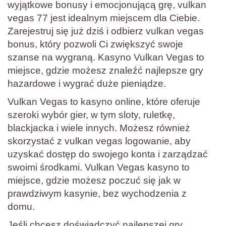
wyjątkowe bonusy i emocjonującą grę, vulkan
vegas 77 jest idealnym miejscem dla Ciebie.
Zarejestruj się już dziś i odbierz vulkan vegas
bonus, który pozwoli Ci zwiększyć swoje
szanse na wygraną. Kasyno Vulkan Vegas to
miejsce, gdzie możesz znaleźć najlepsze gry
hazardowe i wygrać duże pieniądze.
Vulkan Vegas to kasyno online, które oferuje
szeroki wybór gier, w tym sloty, ruletkę,
blackjacka i wiele innych. Możesz również
skorzystać z vulkan vegas logowanie, aby
uzyskać dostęp do swojego konta i zarządzać
swoimi środkami. Vulkan Vegas kasyno to
miejsce, gdzie możesz poczuć się jak w
prawdziwym kasynie, bez wychodzenia z
domu.
Jeśli chcesz doświadczyć najlepszej gry