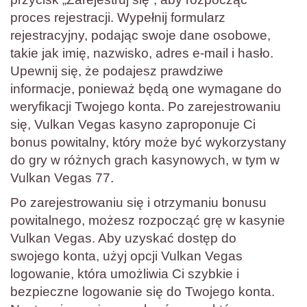
proces rejestracji. Wypełnij formularz
rejestracyjny, podając swoje dane osobowe,
takie jak imię, nazwisko, adres e-mail i hasło.
Upewnij się, że podajesz prawdziwe
informacje, ponieważ będą one wymagane do
weryfikacji Twojego konta. Po zarejestrowaniu
się, Vulkan Vegas kasyno zaproponuje Ci
bonus powitalny, który może być wykorzystany
do gry w różnych grach kasynowych, w tym w
Vulkan Vegas 77.
Po zarejestrowaniu się i otrzymaniu bonusu
powitalnego, możesz rozpocząć grę w kasynie
Vulkan Vegas. Aby uzyskać dostęp do
swojego konta, użyj opcji Vulkan Vegas
logowanie, która umożliwia Ci szybkie i
bezpieczne logowanie się do Twojego konta.