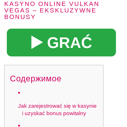
KASYNO ONLINE VULKAN
VEGAS – EKSKLUZYWNE
BONUSY
▶️ GRAĆ
Содержимое
Jak zarejestrować się w kasynie
i uzyskać bonus powitalny