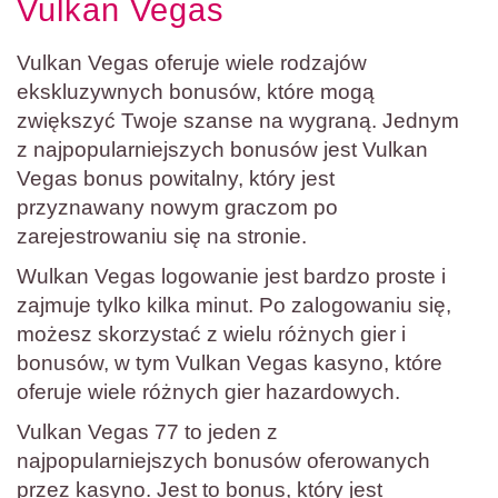
Vulkan Vegas
Vulkan Vegas oferuje wiele rodzajów
ekskluzywnych bonusów, które mogą
zwiększyć Twoje szanse na wygraną. Jednym
z najpopularniejszych bonusów jest Vulkan
Vegas bonus powitalny, który jest
przyznawany nowym graczom po
zarejestrowaniu się na stronie.
Wulkan Vegas logowanie jest bardzo proste i
zajmuje tylko kilka minut. Po zalogowaniu się,
możesz skorzystać z wielu różnych gier i
bonusów, w tym Vulkan Vegas kasyno, które
oferuje wiele różnych gier hazardowych.
Vulkan Vegas 77 to jeden z
najpopularniejszych bonusów oferowanych
przez kasyno. Jest to bonus, który jest