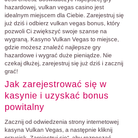
hazardowej, vulkan vegas casino jest
idealnym miejscem dla Ciebie. Zarejestruj się
już dziś i odbierz vulkan vegas bonus, który
pozwoli Ci zwiększyć swoje szanse na
wygraną. Kasyno Vulkan Vegas to miejsce,
gdzie możesz znaleźć najlepsze gry
hazardowe i wygrać duże pieniądze. Nie
czekaj dłużej, zarejestruj się już dziś i zacznij
grać!
Jak zarejestrować się w
kasynie i uzyskać bonus
powitalny
Zacznij od odwiedzenia strony internetowej
kasyna Vulkan Vegas, a następnie kliknij
przycisk „Zarejestruj się“, aby rozpocząć