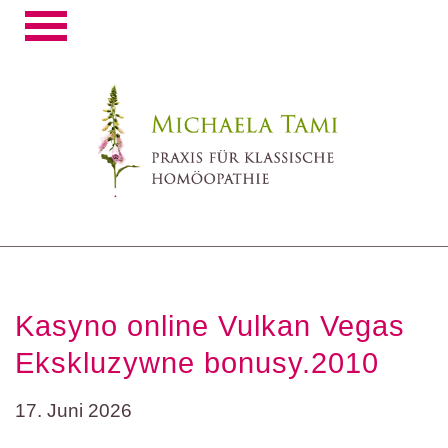
Toggle
navigation
Kasyno online Vulkan Vegas
Ekskluzywne bonusy.2010
17. Juni 2026