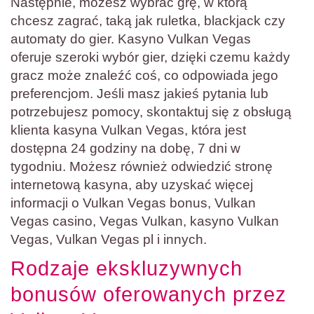
Następnie, możesz wybrać grę, w którą
chcesz zagrać, taką jak ruletka, blackjack czy
automaty do gier. Kasyno Vulkan Vegas
oferuje szeroki wybór gier, dzięki czemu każdy
gracz może znaleźć coś, co odpowiada jego
preferencjom. Jeśli masz jakieś pytania lub
potrzebujesz pomocy, skontaktuj się z obsługą
klienta kasyna Vulkan Vegas, która jest
dostępna 24 godziny na dobę, 7 dni w
tygodniu. Możesz również odwiedzić stronę
internetową kasyna, aby uzyskać więcej
informacji o Vulkan Vegas bonus, Vulkan
Vegas casino, Vegas Vulkan, kasyno Vulkan
Vegas, Vulkan Vegas pl i innych.
Rodzaje ekskluzywnych
bonusów oferowanych przez