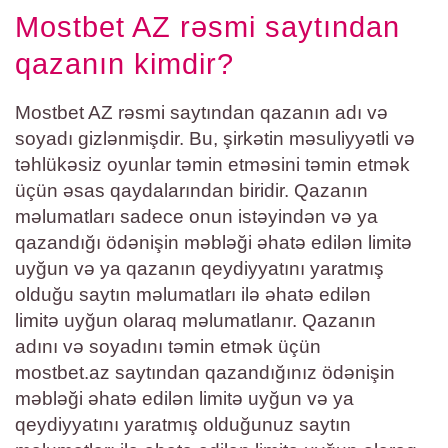
Mostbet AZ rəsmi saytından
qazanın kimdir?
Mostbet AZ rəsmi saytından qazanın adı və
soyadı gizlənmişdir. Bu, şirkətin məsuliyyətli və
təhlükəsiz oyunlar təmin etməsini təmin etmək
üçün əsas qaydalarından biridir. Qazanın
məlumatları sadece onun istəyindən və ya
qazandığı ödənişin məbləği əhatə edilən limitə
uyğun və ya qazanın qeydiyyatını yaratmış
olduğu saytın məlumatları ilə əhatə edilən
limitə uyğun olaraq məlumatlanır. Qazanın
adını və soyadını təmin etmək üçün
mostbet.az saytından qazandığınız ödənişin
məbləği əhatə edilən limitə uyğun və ya
qeydiyyatını yaratmış olduğunuz saytın