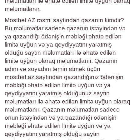
məlumatları ilə əhatə edilən limitə uyğun olaraq
məlumatlanır.
Mostbet AZ rəsmi saytından qazanın kimdir?
Bu məlumatlar sadece qazanın istəyindən və
ya qazandığı ödənişin məbləği əhatə edilən
limitə uyğun və ya qeydiyyatını yaratmış
olduğu saytın məlumatları ilə əhatə edilən
limitə uyğun olaraq məlumatlanır. Qazanın
adını və soyadını təmin etmək üçün
mostbet.az saytından qazandığınız ödənişin
məbləği əhatə edilən limitə uyğun və ya
qeydiyyatını yaratmış olduğunuz saytın
məlumatları ilə əhatə edilən limitə uyğun olaraq
məlumatlanır. Qazanın məlumatları sadece
onun istəyindən və ya qazandığı ödənişin
məbləği əhatə edilən limitə uyğun və ya
qeydiyyatını yaratmış olduğu saytın