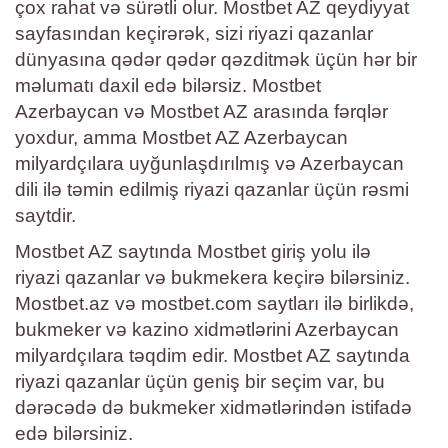
çox rahat və sürətli olur. Mostbet AZ qeydiyyat
sayfasından keçirərək, sizi riyazi qazanlar
dünyasına qədər qədər qəzditmək üçün hər bir
məlumatı daxil edə bilərsiz. Mostbet
Azerbaycan və Mostbet AZ arasında fərqlər
yoxdur, amma Mostbet AZ Azerbaycan
milyardçılara uyğunlaşdırılmış və Azerbaycan
dili ilə təmin edilmiş riyazi qazanlar üçün rəsmi
saytdir.
Mostbet AZ saytında Mostbet giriş yolu ilə
riyazi qazanlar və bukmekera keçirə bilərsiniz.
Mostbet.az və mostbet.com saytları ilə birlikdə,
bukmeker və kazino xidmətlərini Azerbaycan
milyardçılara təqdim edir. Mostbet AZ saytında
riyazi qazanlar üçün geniş bir seçim var, bu
dərəcədə də bukmeker xidmətlərindən istifadə
edə bilərsiniz.