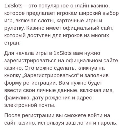
1xSlots – это популярное онлайн-казино,
которое предлагает игрокам широкий выбор
игр, включая слоты, карточные игры и
рулетку. Казино имеет официальный сайт,
который доступен для игроков из многих
стран.
Для начала игры в 1xSlots вам нужно
зарегистрироваться на официальном сайте
казино. Это можно сделать, кликнув на
кнопку „Зарегистрироваться“ и заполнив
форму регистрации. Вам нужно будет
ввести свои личные данные, включая имя,
фамилию, дату рождения и адрес
электронной почты.
После регистрации вы сможете войти на
сайт казино, используя ваш логин и пароль.