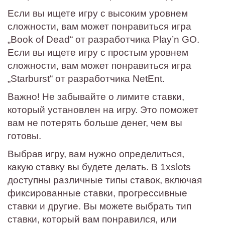
Если вы ищете игру с высоким уровнем
сложности, вам может понравиться игра
„Book of Dead“ от разработчика Play’n GO.
Если вы ищете игру с простым уровнем
сложности, вам может понравиться игра
„Starburst“ от разработчика NetEnt.
Важно! Не забывайте о лимите ставки,
который установлен на игру. Это поможет
вам не потерять больше денег, чем вы
готовы.
Выбрав игру, вам нужно определиться,
какую ставку вы будете делать. В 1xslots
доступны различные типы ставок, включая
фиксированные ставки, прогрессивные
ставки и другие. Вы можете выбрать тип
ставки, который вам понравился, или