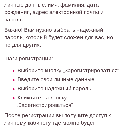
личные данные: имя, фамилия, дата
рождения, адрес электронной почты и
пароль.
Важно! Вам нужно выбрать надежный
пароль, который будет сложен для вас, но
не для других.
Шаги регистрации:
Выберите кнопку „Зарегистрироваться“
Введите свои личные данные
Выберите надежный пароль
Кликните на кнопку
„Зарегистрироваться“
После регистрации вы получите доступ к
личному кабинету, где можно будет