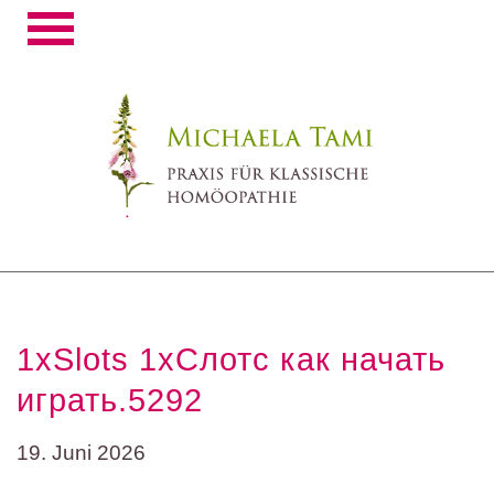
Toggle
navigation
1xSlots 1хСлотс как начать
играть.5292
19. Juni 2026