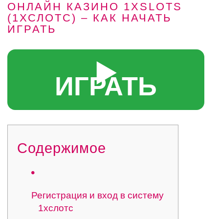
ОНЛАЙН КАЗИНО 1XSLOTS
(1ХСЛОТС) – КАК НАЧАТЬ
ИГРАТЬ
▶️
ИГРАТЬ
Содержимое
Регистрация и вход в систему
1хслотс