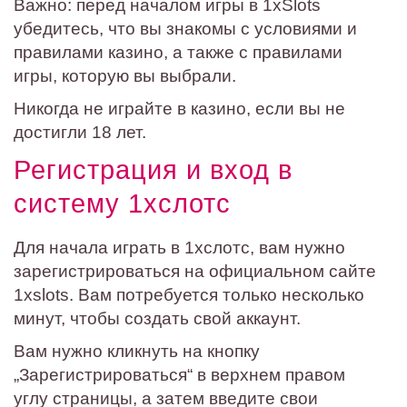
Важно: перед началом игры в 1xSlots
убедитесь, что вы знакомы с условиями и
правилами казино, а также с правилами
игры, которую вы выбрали.
Никогда не играйте в казино, если вы не
достигли 18 лет.
Регистрация и вход в
систему 1хслотс
Для начала играть в 1хслотс, вам нужно
зарегистрироваться на официальном сайте
1xslots. Вам потребуется только несколько
минут, чтобы создать свой аккаунт.
Вам нужно кликнуть на кнопку
„Зарегистрироваться“ в верхнем правом
углу страницы, а затем введите свои