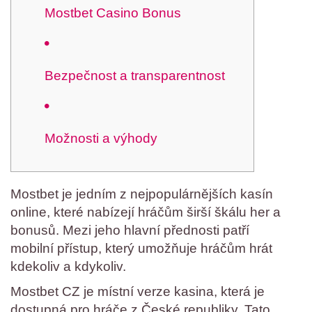
Mostbet Casino Bonus
Bezpečnost a transparentnost
Možnosti a výhody
Mostbet je jedním z nejpopulárnějších kasín
online, které nabízejí hráčům širší škálu her a
bonusů. Mezi jeho hlavní přednosti patří
mobilní přístup, který umožňuje hráčům hrát
kdekoliv a kdykoliv.
Mostbet CZ je místní verze kasina, která je
dostupná pro hráče z České republiky. Tato