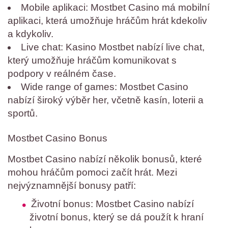
Mobile aplikaci: Mostbet Casino má mobilní
aplikaci, která umožňuje hráčům hrát kdekoliv
a kdykoliv.
Live chat: Kasino Mostbet nabízí live chat,
který umožňuje hráčům komunikovat s
podpory v reálném čase.
Wide range of games: Mostbet Casino
nabízí široký výběr her, včetně kasín, loterii a
sportů.
Mostbet Casino Bonus
Mostbet Casino nabízí několik bonusů, které
mohou hráčům pomoci začít hrát. Mezi
nejvýznamnější bonusy patří:
Životní bonus: Mostbet Casino nabízí
životní bonus, který se dá použít k hraní