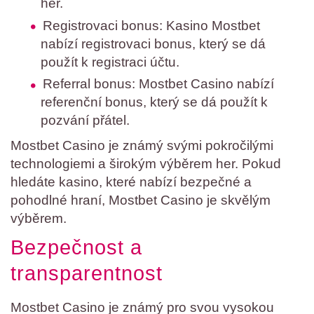
her.
Registrovaci bonus: Kasino Mostbet
nabízí registrovaci bonus, který se dá
použít k registraci účtu.
Referral bonus: Mostbet Casino nabízí
referenční bonus, který se dá použít k
pozvání přátel.
Mostbet Casino je známý svými pokročilými
technologiemi a širokým výběrem her. Pokud
hledáte kasino, které nabízí bezpečné a
pohodlné hraní, Mostbet Casino je skvělým
výběrem.
Bezpečnost a
transparentnost
Mostbet Casino je známý pro svou vysokou