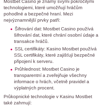
Mostbet Casino je známý svými pokročilými
technologiemi, které umožňují hráčům
pohodlné a bezpečné hraní. Mezi
nejvýznamnější prvky patří:
Šifrování dat: Mostbet Casino používá
šifrování dat, které chrání osobní údaje a
transakce hráčů.
SSL certifikáty: Kasino Mostbet používá
SSL certifikáty, které zajišťují bezpečné
připojení k serveru.
Průhlednost: Mostbet Casino je
transparentní a zveřejňuje všechny
informace o hrách, včetně pravidel a
výplatných procent.
Průkopnické technologie v Kasinu Mostbet
také zahrnují: