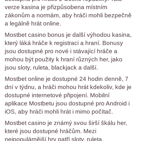
verze kasina je přizpůsobena místním
zákonům a normám, aby hráči mohli bezpečně
a legálně hrát online.
Mostbet casino bonus je další výhodou kasina,
který láká hráče k registraci a hraní. Bonusy
jsou dostupné pro nové i stávající hráče a
mohou být použity k hraní různých her, jako
jsou sloty, ruleta, blackjack a další.
Mostbet online je dostupné 24 hodin denně, 7
dní v týdnu, a hráči mohou hrát kdekoliv, kde je
dostupné internetové připojení. Mobilní
aplikace Mostbetu jsou dostupné pro Android i
iOS, aby hráči mohli hrát i mimo počítač.
Mostbet casino je známý svou širší škálu her,
které jsou dostupné hráčům. Mezi
nejpopulárnější hry patří sloty, ruleta,