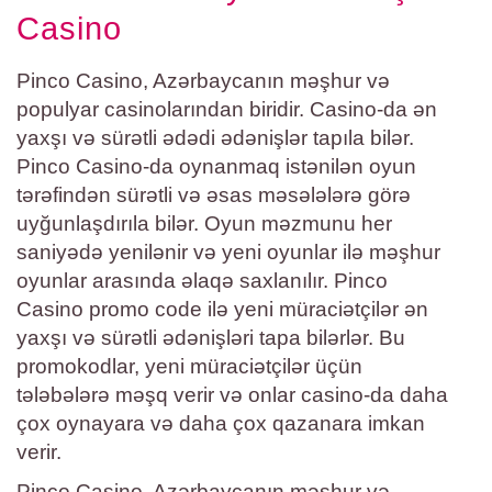
Casino
Pinco Casino, Azərbaycanın məşhur və
populyar casinolarından biridir. Casino-da ən
yaxşı və sürətli ədədi ədənişlər tapıla bilər.
Pinco Casino-da oynanmaq istənilən oyun
tərəfindən sürətli və əsas məsələlərə görə
uyğunlaşdırıla bilər. Oyun məzmunu her
saniyədə yenilənir və yeni oyunlar ilə məşhur
oyunlar arasında əlaqə saxlanılır. Pinco
Casino promo code ilə yeni müraciətçilər ən
yaxşı və sürətli ədənişləri tapa bilərlər. Bu
promokodlar, yeni müraciətçilər üçün
tələbələrə məşq verir və onlar casino-da daha
çox oynayara və daha çox qazanara imkan
verir.
Pinco Casino, Azərbaycanın məşhur və