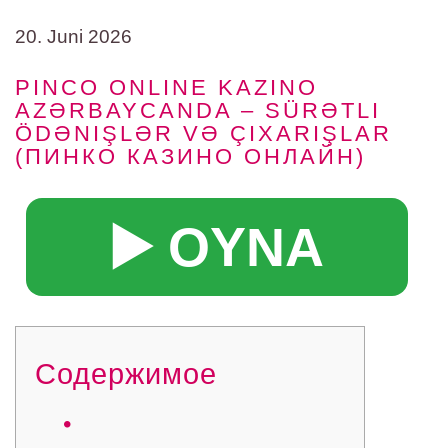
20. Juni 2026
PINCO ONLINE KAZINO
AZƏRBAYCANDA – SÜRƏTLI
ÖDƏNIŞLƏR VƏ ÇIXARIŞLAR
(ПИНКО КАЗИНО ОНЛАЙН)
▶️ OYNA
Содержимое