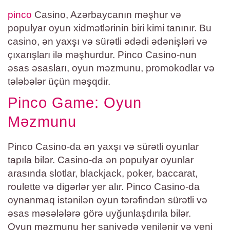
pinco
Casino, Azərbaycanın məşhur və
populyar oyun xidmətlərinin biri kimi tanınır. Bu
casino, ən yaxşı və sürətli ədədi ədənişləri və
çıxarışları ilə məşhurdur. Pinco Casino-nun
əsas əsasları, oyun məzmunu, promokodlar və
tələbələr üçün məşqdir.
Pinco Game: Oyun
Məzmunu
Pinco Casino-da ən yaxşı və sürətli oyunlar
tapıla bilər. Casino-da ən populyar oyunlar
arasında slotlar, blackjack, poker, baccarat,
roulette və digərlər yer alır. Pinco Casino-da
oynanmaq istənilən oyun tərəfindən sürətli və
əsas məsələlərə görə uyğunlaşdırıla bilər.
Oyun məzmunu her saniyədə yenilənir və yeni