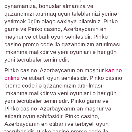
oynamanıza, bonuslar almanıza və
qazancınızı artırmaq üçün tələblərinizi yerinə
yetirmək üçün əlaqə saxlaya bilərsiniz. Pinko
game və Pinko casino, Azərbaycanın ən
məşhur və etibarlı oyun səhifəsidir. Pinko
casino promo code ilə qazancınızın artırılması
imkanına malikdir və yeni oyunlar ilə her gün
yeni təcrübələr təmin edir.
Pinko casino, Azərbaycanın ən məşhur
kazino
online
və etibarlı oyun səhifəsidir. Pinko casino
promo code ilə qazancınızın artırılması
imkanına malikdir və yeni oyunlar ilə her gün
yeni təcrübələr təmin edir. Pinko game və
Pinko casino, Azərbaycanın ən məşhur və
etibarlı oyun səhifəsidir. Pinko casino,
Azərbaycanın ən etibarlı və tərbiyəli oyun
təcrübəsidir. Pinko casino promo code ilə