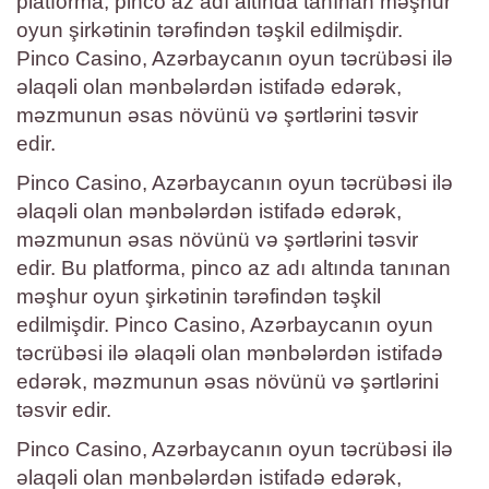
platforma, pinco az adı altında tanınan məşhur
oyun şirkətinin tərəfindən təşkil edilmişdir.
Pinco Casino, Azərbaycanın oyun təcrübəsi ilə
əlaqəli olan mənbələrdən istifadə edərək,
məzmunun əsas növünü və şərtlərini təsvir
edir.
Pinco Casino, Azərbaycanın oyun təcrübəsi ilə
əlaqəli olan mənbələrdən istifadə edərək,
məzmunun əsas növünü və şərtlərini təsvir
edir. Bu platforma, pinco az adı altında tanınan
məşhur oyun şirkətinin tərəfindən təşkil
edilmişdir. Pinco Casino, Azərbaycanın oyun
təcrübəsi ilə əlaqəli olan mənbələrdən istifadə
edərək, məzmunun əsas növünü və şərtlərini
təsvir edir.
Pinco Casino, Azərbaycanın oyun təcrübəsi ilə
əlaqəli olan mənbələrdən istifadə edərək,